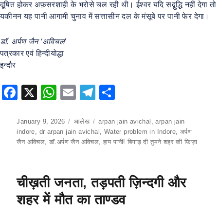
दूषित होकर अफ़सरशाही के भरोसे चल रही थी। ईश्वर यदि सद्बुद्धि नहीं देगा तो
यकीनन यह पानी आगामी चुनाव में सत्तासीन दल के मंसूबे पर पानी फेर देगा।
डॉ. अर्पण जैन ‘अविचल’
पत्रकार एवं हिन्दीयोद्धा
इन्दौर
F
X
W
E
T
S
a
h
m
el
h
c
at
ai
e
ar
Posted
January 9, 2026
Categories
आलेख
Tags
arpan jain avichal
,
arpan jain
on
indore
,
dr arpan jain avichal
,
Water problem in Indore
,
अर्पण
e
s
l
gr
e
जैन अविचल
,
डॉ.अर्पण जैन अविचल
,
हाय पानी! बिगाड़ दी तुमने शहर की फ़िज़ा
b
A
a
o
p
m
चीख़ती जनता, तड़पती ज़िन्दगी और
o
p
शहर में मौत का ताण्डव
k