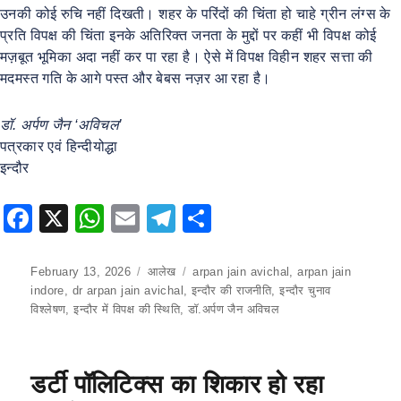
उनकी कोई रुचि नहीं दिखती। शहर के परिंदों की चिंता हो चाहे ग्रीन लंग्स के
प्रति विपक्ष की चिंता इनके अतिरिक्त जनता के मुद्दों पर कहीं भी विपक्ष कोई
मज़बूत भूमिका अदा नहीं कर पा रहा है। ऐसे में विपक्ष विहीन शहर सत्ता की
मदमस्त गति के आगे पस्त और बेबस नज़र आ रहा है।
डॉ. अर्पण जैन ‘अविचल’
पत्रकार एवं हिन्दीयोद्धा
इन्दौर
F
X
W
E
T
S
a
h
m
el
h
c
at
ai
e
ar
Posted
February 13, 2026
Categories
आलेख
Tags
arpan jain avichal
,
arpan jain
on
indore
,
dr arpan jain avichal
,
इन्दौर की राजनीति
,
इन्दौर चुनाव
e
s
l
gr
e
विश्लेषण
,
इन्दौर में विपक्ष की स्थिति
,
डॉ.अर्पण जैन अविचल
b
A
a
o
p
m
डर्टी पॉलिटिक्स का शिकार हो रहा
o
p