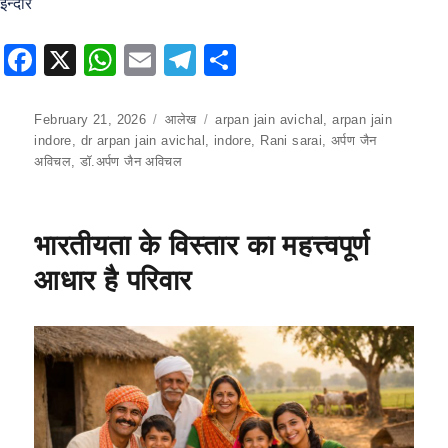
इन्दौर
F
X
W
E
T
S
a
h
m
el
h
c
at
ai
e
ar
Posted
February 21, 2026
Categories
आलेख
Tags
arpan jain avichal
,
arpan jain
on
indore
,
dr arpan jain avichal
,
indore
,
Rani sarai
,
अर्पण जैन
e
s
l
gr
e
अविचल
,
डॉ.अर्पण जैन अविचल
b
A
a
o
p
m
भारतीयता के विस्तार का महत्त्वपूर्ण
o
p
आधार है परिवार
k