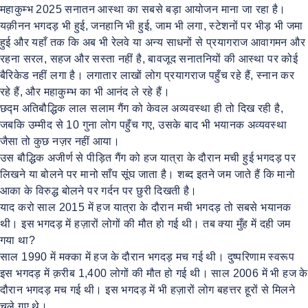
महाकुम्भ 2025 सनातन आस्था का सबसे बड़ा आयोजन माना जा रहा है।
यक़ीनन भगदड़ भी हुई, जनहानि भी हुई, जाम भी लगा, स्टेशनों पर भीड़ भी जमा
हुई और यहाँ तक कि अब भी रेलवे या अन्य साधनों से प्रयागराज आवागमन और
रहना सरल, सहज और सस्ता नहीं है, बावजूद सनातनियों की आस्था पर कोई
बैरिकेड नहीं लगा है। लगातार लाखों लोग प्रयागराज पहुँच रहे हैं, स्नान कर
रहे हैं, और महाकुम्भ का भी आनंद ले रहे हैं।
छद्म अतिबौद्धिक लाल सलाम गैंग को केवल अव्यवस्था ही तो दिख रही है,
जबकि उम्मीद से 10 गुना लोग पहुँच गए, उसके बाद भी भयानक अव्यवस्था
जैसा तो कुछ नज़र नहीं आया।
उस बौद्धिक अजीर्ण से पीड़ित गैंग को हज यात्रा के दौरान मची हुई भगदड़ पर
लिखने या बोलने पर मानो साँप सूंघ जाता है। शब्द इतने जम जाते हैं कि मानो
आका के विरुद्ध बोलने पर गर्दन पर छुरी दिखती है।
याद करो साल 2015 में हज यात्रा के दौरान मची भगदड़ तो सबसे भयानक
थी। इस भगदड़ में हज़ारों लोगों की मौत हो गई थी। तब क्या मुँह में दही जम
गया था?
साल 1990 में मक्का में हज के दौरान भगदड़ मच गई थी। दुष्परिणाम स्वरूप
इस भगदड़ में क़रीब 1,400 लोगों की मौत हो गई थी। साल 2006 में भी हज के
दौरान भगदड़ मच गई थी। इस भगदड़ में भी हज़ारों लोग बहत्तर हूरों से मिलने
चले गए थे।