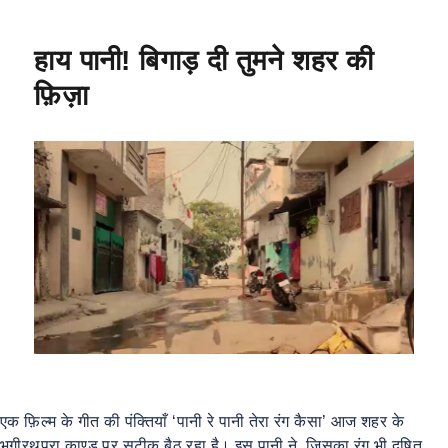
b
A
a
o
p
m
हाय पानी! बिगाड़ दी तुमने शहर की
o
p
फ़िज़ा
k
एक फ़िल्म के गीत की पंक्तियाँ ‘पानी रे पानी तेरा रंग कैसा’ आज शहर के
भगीरथपुरा काण्ड पर सटीक बैठ रहा है। इस पानी ने, जिसका रंग भी दूषित