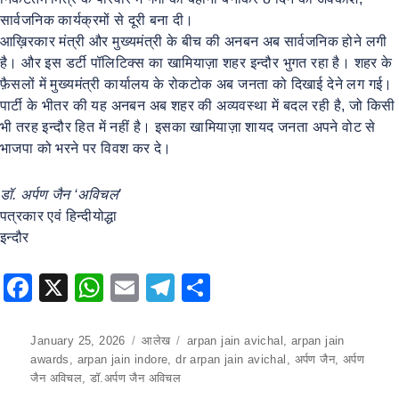
सार्वजनिक कार्यक्रमों से दूरी बना दी।
आख़िरकार मंत्री और मुख्यमंत्री के बीच की अनबन अब सार्वजनिक होने लगी
है। और इस डर्टी पॉलिटिक्स का खामियाज़ा शहर इन्दौर भुगत रहा है। शहर के
फ़ैसलों में मुख्यमंत्री कार्यालय के रोकटोक अब जनता को दिखाई देने लग गई।
पार्टी के भीतर की यह अनबन अब शहर की अव्यवस्था में बदल रही है, जो किसी
भी तरह इन्दौर हित में नहीं है। इसका खामियाज़ा शायद जनता अपने वोट से
भाजपा को भरने पर विवश कर दे।
डॉ. अर्पण जैन ‘अविचल’
पत्रकार एवं हिन्दीयोद्धा
इन्दौर
F
X
W
E
T
S
a
h
m
el
h
c
at
ai
e
ar
Posted
January 25, 2026
Categories
आलेख
Tags
arpan jain avichal
,
arpan jain
on
awards
,
arpan jain indore
,
dr arpan jain avichal
,
अर्पण जैन
,
अर्पण
e
s
l
gr
e
जैन अविचल
,
डॉ.अर्पण जैन अविचल