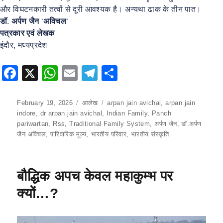
और विघटनकारी तत्वों से दूरी आवश्यक है। अन्यथा ढाक के तीन पात।
डॉ
.
अर्पण
जैन
‘
अविचल
‘
पत्रकार एवं लेखक
इंदौर, मध्यप्रदेश
F
X
W
E
T
S
a
h
m
el
h
c
at
ai
e
ar
Posted
February 19, 2026
Categories
आलेख
Tags
arpan jain avichal
,
arpan jain
on
indore
,
dr arpan jain avichal
,
Indian Family
,
Panch
e
s
l
gr
e
pariwartan
,
Rss
,
Traditional Family System
,
अर्पण जैन
,
डॉ.अर्पण
b
A
a
जैन अविचल
,
पारिवारिक मूल्य
,
भारतीय परिवार
,
भारतीय संस्कृति
o
p
m
o
p
बौद्धिक अपच केवल महाकुम्भ पर
k
क्यों…?