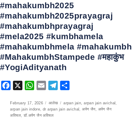
#mahakumbh2025
#mahakumbh2025prayagraj
#mahakumbhprayagraj
#mela2025 #kumbhamela
#mahakumbhmela #mahakumbh
#MahakumbhStampede #महाकुंभ
#YogiAdityanath
F
X
W
E
T
S
a
h
m
el
h
c
at
ai
e
ar
Posted
February 17, 2026
Categories
आलेख
Tags
arpan jain
,
arpan jain avichal
,
on
arpan jain indore
,
dr arpan jain avichal
,
अर्पण जैन
,
अर्पण जैन
e
s
l
gr
e
अविचल
,
डॉ.अर्पण जैन अविचल
b
A
a