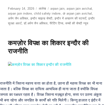
a
h
m
el
h
c
at
ai
e
ar
Posted
February 14, 2026
Categories
आलेख
Tags
arpan jain
,
arpan jain avichal
,
on
arpan jain indore
,
child safety indore
,
dr arpan jain avichal
,
e
s
l
gr
e
अर्पण जैन अविचल
,
इन्दौर चाइल्ड सेफ्टी
,
इन्दौर में अपहरण की घटनाएँ
,
इन्दौर
b
A
a
सुरक्षा अलर्ट
,
डॉ.अर्पण जैन अविचल
,
पैरेंटिंग टिप्स
,
बच्चों की सेफ्टी न्यूज
o
p
m
o
p
कमज़ोर विपक्ष का शिकार इन्दौर की
k
राजनीति
राजनीति में जितना महत्त्व सत्ता का होता है, उतना ही महत्त्व विपक्ष का भी माना
जाता है। बल्कि विपक्ष का दायित्व अत्यधिक ही माना जाता है क्योंकि विपक्ष
जनता का पक्षधर रहता है। विपक्ष जितना मज़बूत होगा, सत्ता पर उतना अंकुश
भी बना रहेगा और जनहित के कार्यों को गति मिलेगी। किन्तु हालात ए इंदौर में