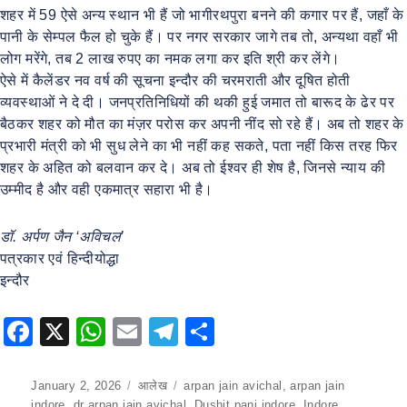
शहर में 59 ऐसे अन्य स्थान भी हैं जो भागीरथपुरा बनने की कगार पर हैं, जहाँ के
पानी के सेम्पल फैल हो चुके हैं। पर नगर सरकार जागे तब तो, अन्यथा वहाँ भी
लोग मरेंगे, तब 2 लाख रुपए का नमक लगा कर इति श्री कर लेंगे।
ऐसे में कैलेंडर नव वर्ष की सूचना इन्दौर की चरमराती और दूषित होती
व्यवस्थाओं ने दे दी। जनप्रतिनिधियों की थकी हुई जमात तो बारूद के ढेर पर
बैठकर शहर को मौत का मंज़र परोस कर अपनी नींद सो रहे हैं। अब तो शहर के
प्रभारी मंत्री को भी सुध लेने का भी नहीं कह सकते, पता नहीं किस तरह फिर
शहर के अहित को बलवान कर दे। अब तो ईश्वर ही शेष है, जिनसे न्याय की
उम्मीद है और वही एकमात्र सहारा भी है।
डॉ. अर्पण जैन ‘अविचल’
पत्रकार एवं हिन्दीयोद्धा
इन्दौर
F
X
W
E
T
S
a
h
m
el
h
c
at
ai
e
ar
Posted
January 2, 2026
Categories
आलेख
Tags
arpan jain avichal
,
arpan jain
on
indore
,
dr arpan jain avichal
,
Dushit pani indore
,
Indore