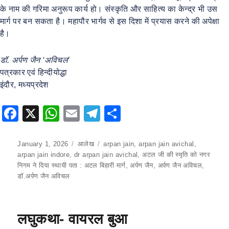
के नाम की गरिमा अनुरूप कार्य हो। संस्कृति और साहित्य का केन्द्र भी उस
मार्ग पर बन सकता है। महापौर भार्गव से इस दिशा में प्रयास करने की अपेक्षा
है।
डॉ. अर्पण जैन ‘अविचल’
पत्रकार एवं हिन्दीयोद्धा
इंदौर, मध्यप्रदेश
F
X
W
E
T
S
a
h
m
el
h
c
at
ai
e
ar
Posted
January 1, 2026
Categories
आलेख
Tags
arpan jain
,
arpan jain avichal
,
on
arpan jain indore
,
dr arpan jain avichal
,
अटल जी की स्मृति को नगर
e
s
l
gr
e
निगम ने दिया स्थायी पता : अटल बिहारी मार्ग
,
अर्पण जैन
,
अर्पण जैन अविचल
,
b
A
a
डॉ.अर्पण जैन अविचल
o
p
m
o
p
लघुकथा- वायरल बुआ
k