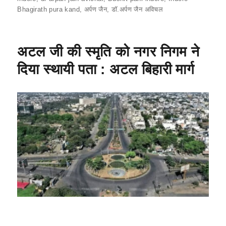
e
s
l
gr
e
Bhagirath pura kand
,
अर्पण जैन
,
डॉ.अर्पण जैन अविचल
b
A
a
o
p
m
अटल जी की स्मृति को नगर निगम ने
o
p
दिया स्थायी पता : अटल बिहारी मार्ग
k