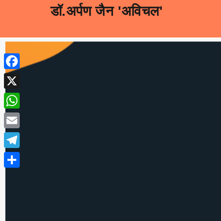
डॉ.अर्पण जैन 'अविचल'
Facebook
X
अभियन्ता डॉ. अर्पण जैन 
WhatsApp
बालपन से ही तकनीकी दक्ष डॉ. अर्पण जैन
Email
कम्प्यूटर साइंस शाखा में इंजीनियरिंग की
Telegram
एलएनसीटी से अपनी इंजीनियरिंग करने 
Share
मल्टीनेशनल कंपनी में बतौर इंजीनियर नौक
डेवलपमेंट, मोबाइल एप्लीकेशन डेवलपमेंट
बैंकिंग एवं फ़ाइनेंस डोमेन के सॉफ़्टवेयर ब