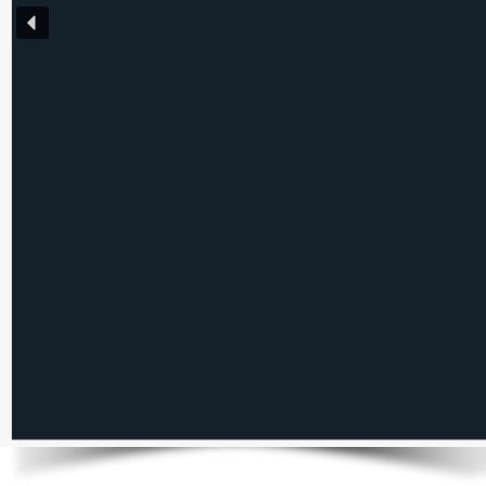
महारथ हासिल है।
300 से अधिक वेबसाइट का निर्माण, 20 से
सॉफ़्टवेयर बनाने वाले डॉ. अर्पण जैन 'अव
इंजीनियर हैं। वर्ष 2010 तक नौकरी करने क
सॉफ़्टवेयर कम्पनी 'सेंस टेक्नोलॉजीस' प्रार
ग्राहकों को आज भी सेवाएँ दे रहे 
अधिक पढ़ें'