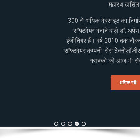
 अधिक बैंक के
िचल' पेशे से
े बाद स्वयं की
ंभ कर आप हज़ारों
हैं।