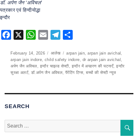
डॉ. अर्पण जैन ‘अविचल’
पत्रकार एवं हिन्दीयोद्धा
इन्दौर
F
X
W
E
T
S
a
h
m
el
h
c
at
ai
e
ar
Posted
February 14, 2026
Categories
आलेख
Tags
arpan jain
,
arpan jain avichal
,
on
arpan jain indore
,
child safety indore
,
dr arpan jain avichal
,
e
s
l
gr
e
अर्पण जैन अविचल
,
इन्दौर चाइल्ड सेफ्टी
,
इन्दौर में अपहरण की घटनाएँ
,
इन्दौर
b
A
a
सुरक्षा अलर्ट
,
डॉ.अर्पण जैन अविचल
,
पैरेंटिंग टिप्स
,
बच्चों की सेफ्टी न्यूज
o
p
m
o
p
k
SEARCH
Search
S
for: