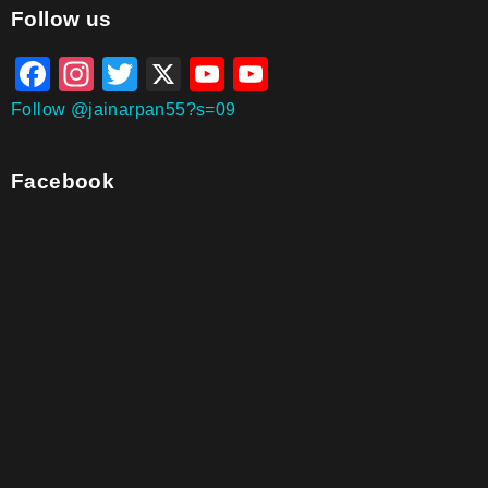
aitohumanizetextconverter.com
Follow us
Facebook
Instagram
Twitter
X
YouTube
YouTube
Channel
Follow @jainarpan55?s=09
Facebook