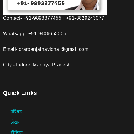
Contact- +91-9893877455। +91-8829243077
Whatsapp- +91 9406653005
Email- drarpanjainavichal@gmail.com
City;- Indore, Madhya Pradesh
Quick Links
परिचय
लेखन
मीडिया