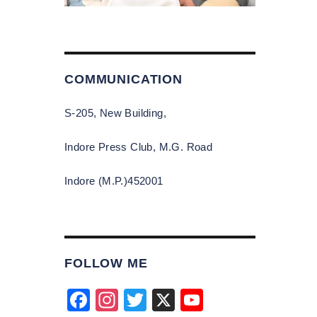
COMMUNICATION
S-205, New Building,
Indore Press Club, M.G. Road
Indore (M.P.)452001
FOLLOW ME
F
In
T
X
Y