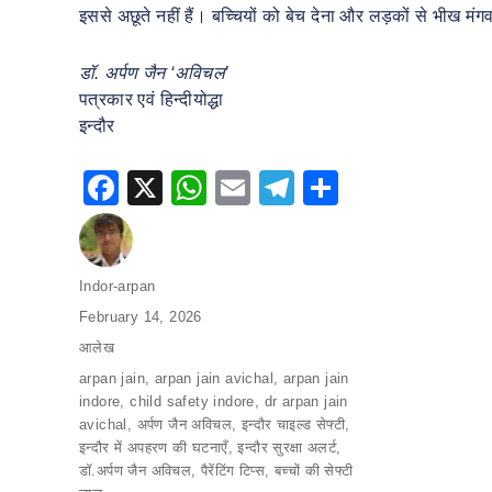
इससे अछूते नहीं हैं। बच्चियों को बेच देना और लड़कों से भीख म
डॉ. अर्पण जैन ‘अविचल’
पत्रकार एवं हिन्दीयोद्धा
इन्दौर
F
X
W
E
T
S
a
h
m
el
h
c
at
ai
e
ar
e
s
l
gr
e
Author
Indor-arpan
Posted
February 14, 2026
b
A
a
on
Categories
आलेख
o
p
m
Tags
arpan jain
,
arpan jain avichal
,
arpan jain
o
p
indore
,
child safety indore
,
dr arpan jain
k
avichal
,
अर्पण जैन अविचल
,
इन्दौर चाइल्ड सेफ्टी
,
इन्दौर में अपहरण की घटनाएँ
,
इन्दौर सुरक्षा अलर्ट
,
डॉ.अर्पण जैन अविचल
,
पैरेंटिंग टिप्स
,
बच्चों की सेफ्टी