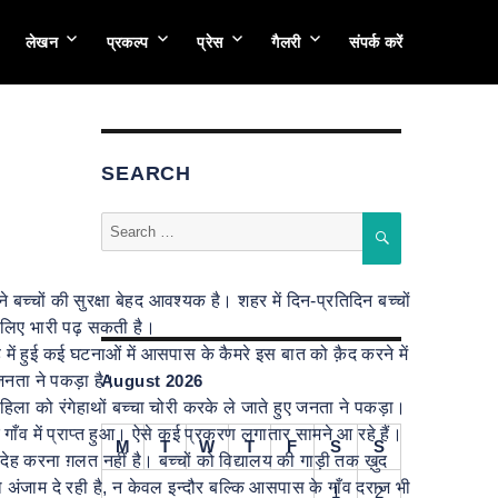
लेखन
प्रकल्प
प्रेस
गैलरी
संपर्क करें
SEARCH
Search
SEARCH
for:
ों की सुरक्षा बेहद आवश्यक है। शहर में दिन-प्रतिदिन बच्चों
के लिए भारी पढ़ सकती है।
े में हुई कई घटनाओं में आसपास के कैमरे इस बात को क़ैद करने में
 जनता ने पकड़ा है।
August 2026
महिला को रंगेहाथों बच्चा चोरी करके ले जाते हुए जनता ने पकड़ा।
क गाँव में प्राप्त हुआ। ऐसे कई प्रकरण लगातार सामने आ रहे हैं।
M
T
W
T
F
S
S
, संदेह करना ग़लत नहीं है। बच्चों को विद्यालय की गाड़ी तक ख़ुद
ो अंजाम दे रही है, न केवल इन्दौर बल्कि आसपास के गाँव दराज भी
1
2