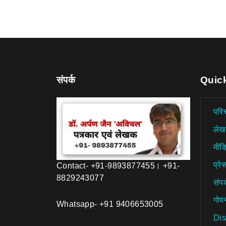
संपर्क
Quic
परि
लेख
मीड
प्रेस
Contact- +91-9893877455। +91-
8829243077
संपर
गोप
Whatsapp- +91 9406653005
Dis