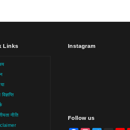
k Links
Instagram
चय
न
िया
 विज्ञप्ति
्क
नीयता नीति
aitohumanizetextconverter.
Follow us
claimer