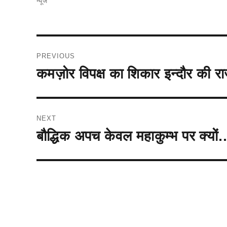
न्यूज
Post
PREVIOUS
navigation
कमज़ोर विपक्ष का शिकार इन्दौर की र
Previous
post:
NEXT
बौद्धिक अपच केवल महाकुम्भ पर क्यो
Next
post: