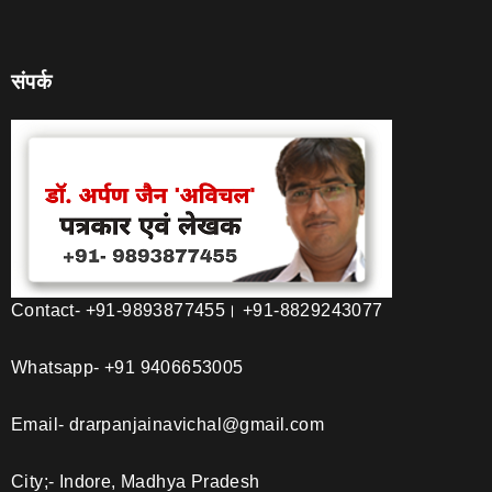
संपर्क
Contact- +91-9893877455। +91-8829243077
Whatsapp- +91 9406653005
Email- drarpanjainavichal@gmail.com
City;- Indore, Madhya Pradesh