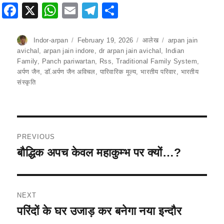
F
X
W
E
T
S
a
h
m
el
h
c
at
ai
e
ar
Author
Indor-arpan
Posted
February 19, 2026
Categories
आलेख
Tags
arpan jain
on
avichal
,
arpan jain indore
,
dr arpan jain avichal
,
Indian
e
s
l
gr
e
Family
,
Panch pariwartan
,
Rss
,
Traditional Family System
,
b
A
a
अर्पण जैन
,
डॉ.अर्पण जैन अविचल
,
पारिवारिक मूल्य
,
भारतीय परिवार
,
भारतीय
संस्कृति
o
p
m
o
p
k
Post
PREVIOUS
navigation
बौद्धिक अपच केवल महाकुम्भ पर क्यों…?
Previous
post:
NEXT
परिंदों के घर उजाड़ कर बनेगा नया इन्दौर
Next
post: