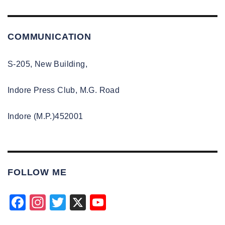
COMMUNICATION
S-205, New Building,
Indore Press Club, M.G. Road
Indore (M.P.)452001
FOLLOW ME
F
In
T
X
Y
a
st
wi
o