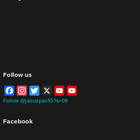
aitohumanizetextconverter.com
Follow us
Facebook
Instagram
Twitter
X
YouTube
YouTube
Channel
Follow @jainarpan55?s=09
Facebook