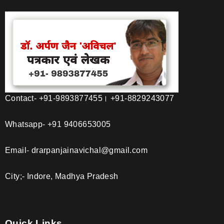
Contact- +91-9893877455। +91-8829243077
Whatsapp- +91 9406653005
Email- drarpanjainavichal@gmail.com
City;- Indore, Madhya Pradesh
Quick Links