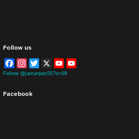
aitohumanizetextconverter.com
Follow us
Facebook
Instagram
Twitter
X
YouTube
YouTube
Channel
Follow @jainarpan55?s=09
Facebook