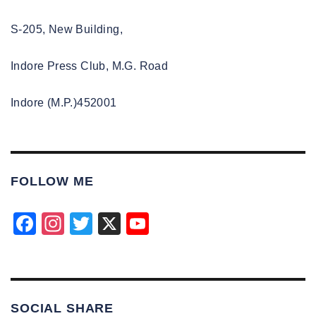
S-205, New Building,
Indore Press Club, M.G. Road
Indore (M.P.)452001
FOLLOW ME
F
In
T
X
Y
a
st
wi
o
c
a
tt
u
e
gr
er
T
SOCIAL SHARE
b
a
u