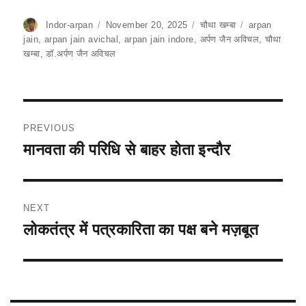
a
h
m
el
h
c
at
ai
e
ar
Author
Indor-arpan
Posted
November 20, 2025
Categories
चौथा खम्बा
Tags
arpan
on
jain
,
arpan jain avichal
,
arpan jain indore
,
अर्पण जैन अविचल
,
चौथा
e
s
l
gr
e
खम्बा
,
डॉ.अर्पण जैन अविचल
b
A
a
o
p
m
o
p
Post
PREVIOUS
k
navigation
मानवता की परिधि से बाहर होता इन्दौर
Previous
post:
NEXT
लोकतंत्र में पत्रकारिता का पक्ष बने मज़बूत
Next
post: