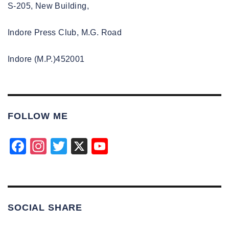
S-205, New Building,
Indore Press Club, M.G. Road
Indore (M.P.)452001
FOLLOW ME
F
In
T
X
Y
a
st
wi
o
c
a
tt
u
e
gr
er
T
SOCIAL SHARE
b
a
u
o
m
b