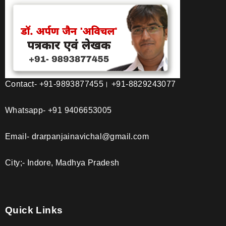
Contact- +91-9893877455। +91-8829243077
Whatsapp- +91 9406653005
Email- drarpanjainavichal@gmail.com
City;- Indore, Madhya Pradesh
Quick Links