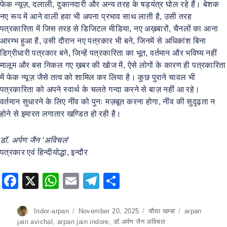
फेक न्यूज़, दलाली, दुकानदारी और अन्य तरह के षड्यंत्र घोल रहे हैं। बेशक
नए रूप में आने वाली हवा भी अपना प्रभाव साथ लाती है, उसी तरह
पत्रकारिता में जिस तरह से डिजिटल मीडिया, नए अख़बारों, चैनलों का आना
आरम्भ हुआ है, उसी दौरान नए पत्रकार भी बने, जिनमें से अधिकांश बिना
डिग्रीधारी पत्रकार बने, जिन्हें पत्रकारिता का भूत, वर्तमान और भविष्य नहीं
मालूम और बस निकल गए ख़बर की खोज में, ऐसे लोगों के कारण ही पत्रकारिता
में फेक न्यूज़ जैसे तत्व को शामिल कर लिया है। कुछ पुराने चावल भी
पत्रकारिता को अपने स्वार्थ के चलते गन्दा करने से बाज़ नहीं आ रहे।
वर्तमान सुधारने के लिए नींव को पुनः मज़बूत करना होगा, नींव की सुदृढ़ता न
होने से इमारत लगातार खण्डित हो रही है।
डॉ. अर्पण जैन ‘अविचल’
पत्रकार एवं हिन्दीयोद्धा, इन्दौर
F
X
W
E
T
S
a
h
m
el
h
c
at
ai
e
ar
Author
Indor-arpan
Posted
November 20, 2025
Categories
चौथा खम्बा
Tags
arpan
on
jain avichal
,
arpan jain indore
,
डॉ.अर्पण जैन अविचल