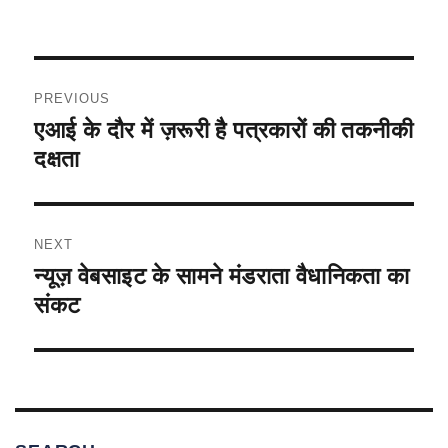
e
s
l
gr
e
b
A
a
o
p
m
Post
o
p
PREVIOUS
navigation
k
एआई के दौर में ज़रूरी है पत्रकारों की तकनीकी
Previous
post:
दक्षता
NEXT
न्यूज़ वेबसाइट के सामने मंडराता वैधानिकता का
Next
post:
संकट