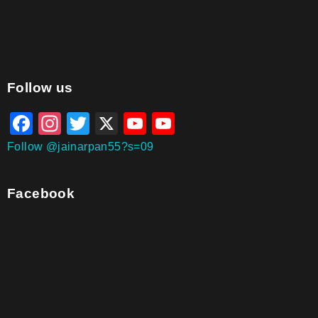
aitohumanizetextconverter.com
Follow us
Facebook
Instagram
Twitter
X
YouTube
YouTube
Channel
Follow @jainarpan55?s=09
Facebook