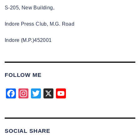
S-205, New Building,
Indore Press Club, M.G. Road
Indore (M.P.)452001
FOLLOW ME
F
In
T
X
Y
a
st
wi
o
c
a
tt
u
e
gr
er
T
SOCIAL SHARE
b
a
u