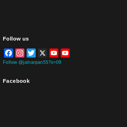
aitohumanizetextconverter.com
Follow us
Facebook
Instagram
Twitter
X
YouTube
YouTube
Channel
Follow @jainarpan55?s=09
Facebook