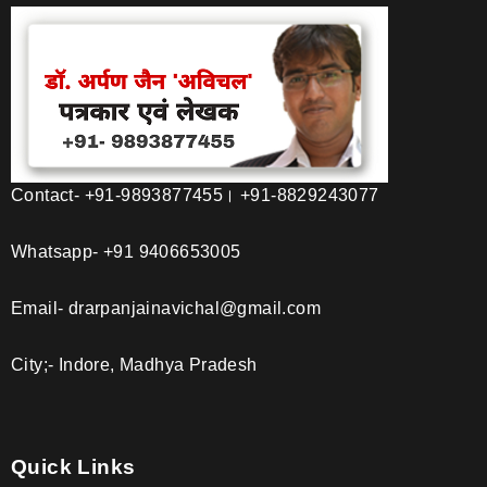
Contact- +91-9893877455। +91-8829243077
Whatsapp- +91 9406653005
Email- drarpanjainavichal@gmail.com
City;- Indore, Madhya Pradesh
Quick Links