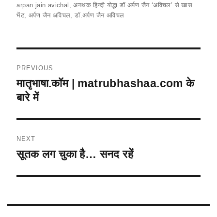
e
s
l
gr
e
arpan jain avichal
,
अनथक हिन्दी योद्धा डॉ अर्पण जैन ‘अविचल’ से खास
b
A
a
भेंट
,
अर्पण जैन अविचल
,
डॉ.अर्पण जैन अविचल
o
p
m
o
p
Post
k
PREVIOUS
navigation
मातृभाषा.कॉम | matrubhashaa.com के
Previous
post:
बारे में
NEXT
सूतक लग चुका है… सनद रहें
Next
post: