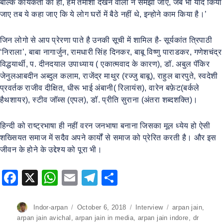
बल्कि कार्यकर्ता का हो, हमें तमाशा देखने वाला न समझा जाए, जब भी याद किया
जाए तब ये कहा जाए कि ये लोग घरों में बैठे नहीं थे, इन्होने काम किया है।’
जिन लोगो से आप प्रेरणा पाते है उनकी सूची में शामिल है- सूर्यकांत त्रिपाठी
‘निराला’, बाबा नागार्जुन, रामधारी सिंह दिनकर, बाबू विष्णु पाराडकर, गणेशचंद्र
विद्धयार्थी, प. दीनदयाल उपाध्याय ( एकात्मवाद के कारण), डॉ. अबुल पॅकिर
जेनुलआबदीन अब्दुल कलाम, राजेंद्र माथुर (रज्जु बाबू), राहुल बारपुते, स्वदेशी
प्रवर्तक राजीव दीक्षित, धीरू भाई अंबानी( रिलायंस), वारेन बफ़ेट(बर्कले
हैथशायर), स्टीव जॉब्स (एपल), डॉ. प्रीति सुराना (अंतरा शब्दशक्ति)।
हिन्दी को राष्ट्रभाषा ही नहीं वरन जनभाषा बनाना जिसका मूल ध्येय हो ऐसी
शख्सियत समाज में सदैव अपने कार्यों से समाज को प्रेरित करती है। और इस
जीवन के होने के उद्देश्य को पूरा भी।
F
X
W
E
T
S
a
h
m
el
h
c
at
ai
e
ar
Author
Indor-arpan
Posted
October 6, 2018
Categories
Interview
Tags
arpan jain
,
on
arpan jain avichal
,
arpan jain in media
,
arpan jain indore
,
dr