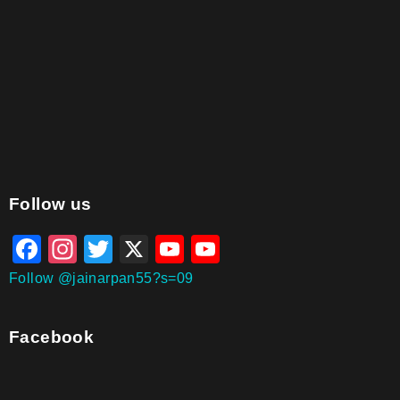
aitohumanizetextconverter.com
Follow us
Facebook
Instagram
Twitter
X
YouTube
YouTube
Channel
Follow @jainarpan55?s=09
Facebook