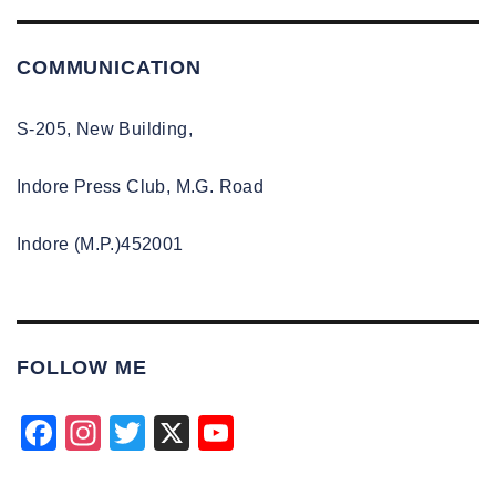
COMMUNICATION
S-205, New Building,
Indore Press Club, M.G. Road
Indore (M.P.)452001
FOLLOW ME
F
In
T
X
Y
a
st
wi
o