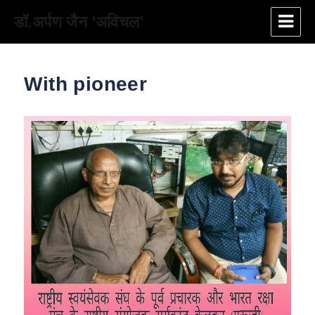
डॉ.अर्पण जैन 'अविचल'
With pioneer