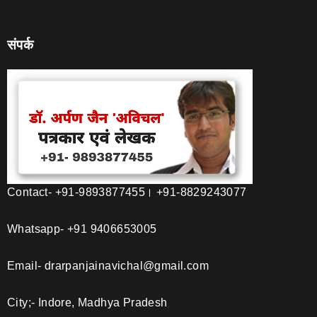
संपर्क
Contact- +91-9893877455। +91-8829243077
Whatsapp- +91 9406653005
Email- drarpanjainavichal@gmail.com
City;- Indore, Madhya Pradesh