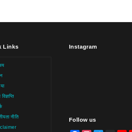
k Links
Instagram
चय
न
िया
 विज्ञप्ति
्क
नीयता नीति
aitohumanizetextconverter.
Follow us
claimer