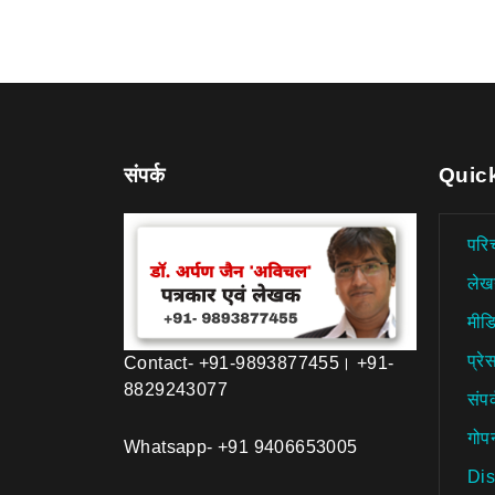
संपर्क
Quic
परि
लेख
मीड
प्रेस
Contact- +91-9893877455। +91-
8829243077
संपर
गोप
Whatsapp- +91 9406653005
Dis