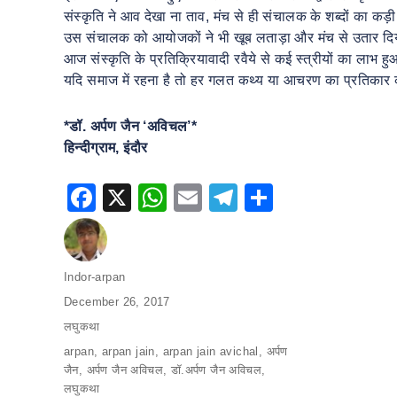
संस्कृति ने आव देखा ना ताव, मंच से ही संचालक के शब्दों का कड़
उस संचालक को आयोजकों ने भी खूब लताड़ा और मंच से उतार दिया
आज संस्कृति के प्रतिक्रियावादी रवैये से कई स्त्रीयों का लाभ
यदि समाज में रहना है तो हर गलत कथ्य या आचरण का प्रतिकार 
*डॉ. अर्पण जैन ‘अविचल’*
हिन्दीग्राम, इंदौर
F
X
W
E
T
S
a
h
m
el
h
c
at
ai
e
ar
e
s
l
gr
e
Author
Indor-arpan
Posted
December 26, 2017
b
A
a
on
Categories
लघुकथा
o
p
m
Tags
arpan
,
arpan jain
,
arpan jain avichal
,
अर्पण
o
p
जैन
,
अर्पण जैन अविचल
,
डॉ.अर्पण जैन अविचल
,
k
लघुकथा