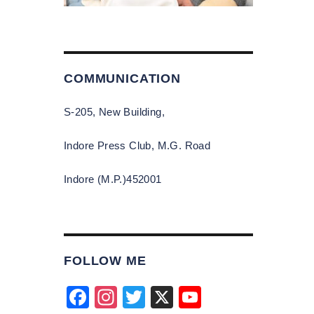
COMMUNICATION
S-205, New Building,
Indore Press Club, M.G. Road
Indore (M.P.)452001
FOLLOW ME
F
In
T
X
Y