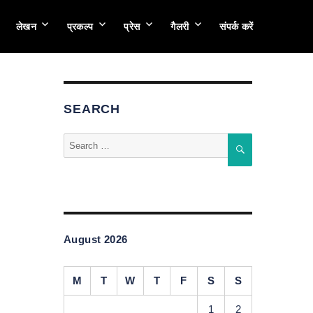
लेखन
प्रकल्प
प्रेस
गैलरी
संपर्क करें
SEARCH
Search
SEARCH
for:
August 2026
M
T
W
T
F
S
S
1
2