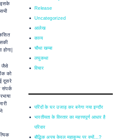
| इसके
Release
 सभी
Uncategorized
आलेख
विकसित
काव्य
 उसकी
चौथा खम्बा
ा होगा|
लघुकथा
 जैसे
विचार
ैंक को
ई दूसरे
संपर्क
्रभाषा
मारी
परिंदों के घर उजाड़ कर बनेगा नया इन्दौर
ने
भारतीयता के विस्तार का महत्त्वपूर्ण आधार है
परिवार
त्यिक
बौद्धिक अपच केवल महाकुम्भ पर क्यों…?