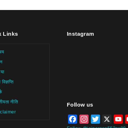
k Links
Instagram
चय
न
िया
 विज्ञप्ति
्क
नीयता नीति
aitohumanizetextconverter.
Follow us
claimer
Facebook
Instagra
Twitter
X