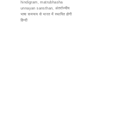
b
A
a
hindigram
,
matrubhasha
o
p
m
unnayan sansthan
,
अंतर्राज्यीय
भाषा समन्वय से भारत में स्थापित होगी
o
p
हिन्दी
k