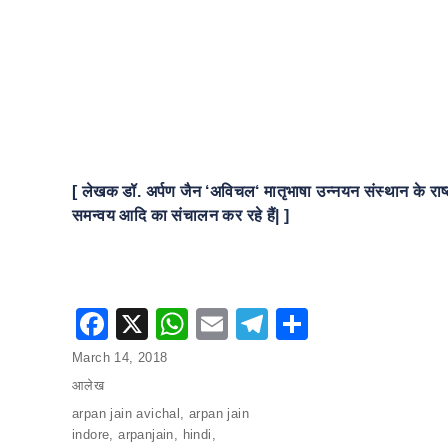
[
लेखक
डॉ
.
अर्पण
जैन
‘
अविचल
‘
मातृभाषा
उन्नयन
संस्थान
के
राष
समन्वय
आदि
का
संचालन
कर
रहे
हैं
| ]
F
X
W
E
T
S
a
h
m
el
h
Posted
March 14, 2018
c
at
ai
e
ar
on
Categories
आलेख
e
s
l
gr
e
Tags
arpan jain avichal
,
arpan jain
indore
,
arpanjain
,
hindi
,