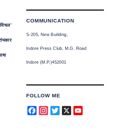
COMMUNICATION
‘अविचल’
S-205, New Building,
तंभकार
Indore Press Club, M.G. Road
भाषा
Indore (M.P.)452001
FOLLOW ME
F
In
T
X
Y
a
st
wi
o
c
a
tt
u