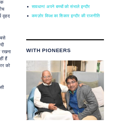
एक
सावधान! अपने बच्चों को संभाले इन्दौर
बीच
कमज़ोर विपक्ष का शिकार इन्दौर की राजनीति
य वृहद
सबसे
्दी
WITH PIONEERS
वय रखना
 हैं
कार को
िसी