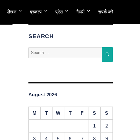
लेखन
प्रकल्प
प्रेस
गैलरी
संपर्क करें
SEARCH
Search
SEARCH
for:
August 2026
M
T
W
T
F
S
S
1
2
3
4
5
6
7
8
9