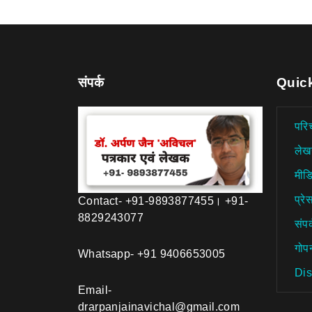
संपर्क
Quic
परि
लेख
मीड
प्रेस
Contact- +91-9893877455। +91-
8829243077
संपर
गोप
Whatsapp- +91 9406653005
Dis
Email-
drarpanjainavichal@gmail.com