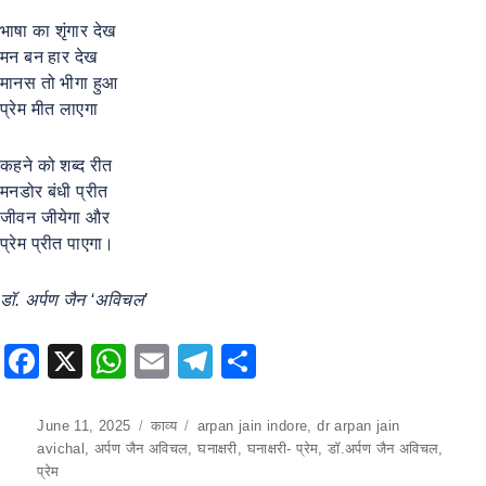
भाषा का शृंगार देख
मन बन हार देख
मानस तो भीगा हुआ
प्रेम मीत लाएगा
कहने को शब्द रीत
मनडोर बंधी प्रीत
जीवन जीयेगा और
प्रेम प्रीत पाएगा।
डॉ. अर्पण जैन ‘अविचल’
F
X
W
E
T
S
a
h
m
el
h
c
at
ai
e
ar
Posted
June 11, 2025
Categories
काव्य
Tags
arpan jain indore
,
dr arpan jain
on
avichal
,
अर्पण जैन अविचल
,
घनाक्षरी
,
घनाक्षरी- प्रेम
,
डॉ.अर्पण जैन अविचल
,
e
s
l
gr
e
प्रेम