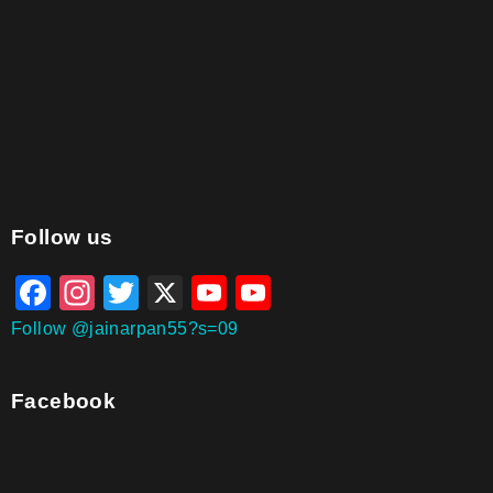
aitohumanizetextconverter.com
Follow us
Facebook
Instagram
Twitter
X
YouTube
YouTube
Channel
Follow @jainarpan55?s=09
Facebook