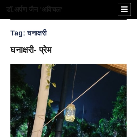
डॉ.अर्पण जैन 'अविचल'
Tag:
घनाक्षरी
घनाक्षरी- प्रेम