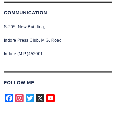
COMMUNICATION
S-205, New Building,
Indore Press Club, M.G. Road
Indore (M.P.)452001
FOLLOW ME
F
In
T
X
Y
a
st
wi
o
c
a
tt
u