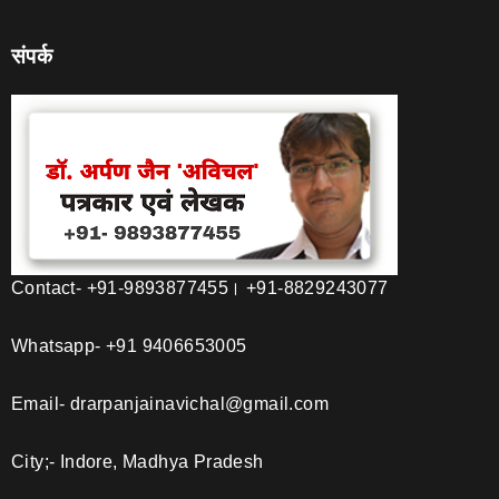
संपर्क
Contact- +91-9893877455। +91-8829243077
Whatsapp- +91 9406653005
Email- drarpanjainavichal@gmail.com
City;- Indore, Madhya Pradesh