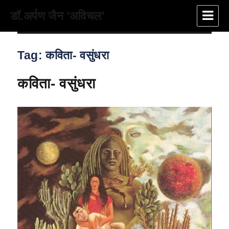
डॉ.अर्पण जैन 'अविचल'
Tag:
कविता- वसुंधरा
कविता- वसुंधरा