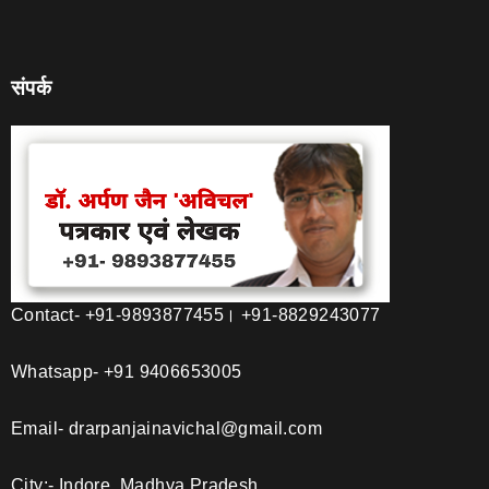
संपर्क
Contact- +91-9893877455। +91-8829243077
Whatsapp- +91 9406653005
Email- drarpanjainavichal@gmail.com
City;- Indore, Madhya Pradesh