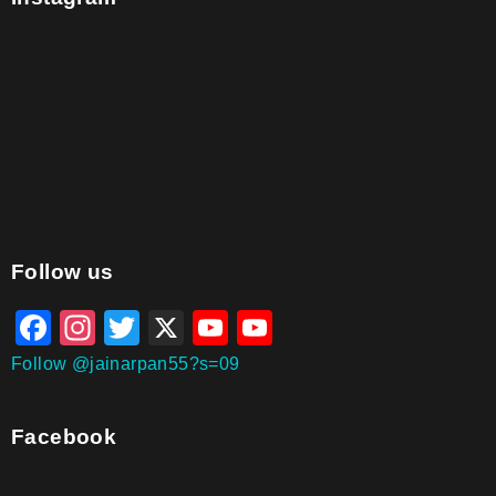
aitohumanizetextconverter.com
Follow us
Facebook
Instagram
Twitter
X
YouTube
YouTube
Channel
Follow @jainarpan55?s=09
Facebook