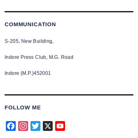
COMMUNICATION
S-205, New Building,
Indore Press Club, M.G. Road
Indore (M.P.)452001
FOLLOW ME
F
In
T
X
Y
a
st
wi
o