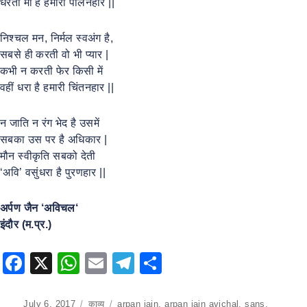
धरती माँ है हमारी पालनहार ||
निश्चल मन, निर्मल स्वअंग है,
सबसे ही करती वो भी प्यार |
कभी न करती फेर किसी में
वहीं धरा है हमारी चिंतनहार ||
न जाति न रंग भेद है उसमें
सबका उस पर है अधिकार |
मौन स्वीकृति सबको देती
‘अवि’ वसुंधरा है पुरणहार ||
अर्पण
जैन
‘
अविचल
‘
इंदौर
(
म
.
प्र
.)
F
X
W
E
T
S
a
h
m
el
h
c
at
ai
e
ar
Posted
July 6, 2017
Categories
काव्य
Tags
arpan jain
,
arpan jain avichal
,
sans
,