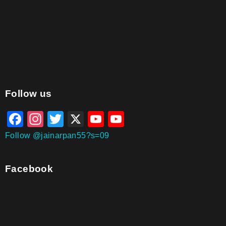
aitohumanizetextconverter.com
Follow us
Facebook
Instagram
Twitter
X
YouTube
YouTube
Channel
Follow @jainarpan55?s=09
Facebook