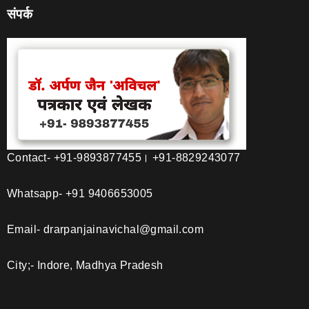
संपर्क
Contact- +91-9893877455। +91-8829243077
Whatsapp- +91 9406653005
Email- drarpanjainavichal@gmail.com
City;- Indore, Madhya Pradesh