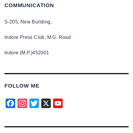
COMMUNICATION
S-205, New Building,
Indore Press Club, M.G. Road
Indore (M.P.)452001
FOLLOW ME
F
In
T
X
Y
a
st
wi
o
c
a
tt
u
e
gr
er
T