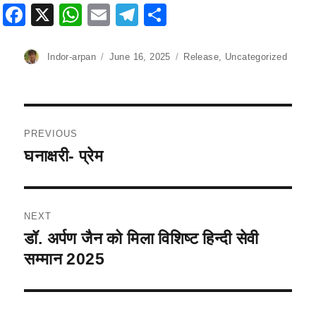
F
X
W
E
T
S
a
h
m
el
h
c
at
ai
e
ar
Author
Indor-arpan
Posted
June 16, 2025
Categories
Release
,
Uncategorized
on
e
s
l
gr
e
b
A
a
Post
o
p
m
PREVIOUS
navigation
o
p
घनाक्षरी- प्रेम
Previous
k
post:
NEXT
डॉ. अर्पण जैन को मिला विशिष्ट हिन्दी सेवी
Next
post:
सम्मान 2025