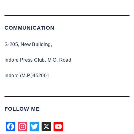
COMMUNICATION
S-205, New Building,
Indore Press Club, M.G. Road
Indore (M.P.)452001
FOLLOW ME
F
In
T
X
Y