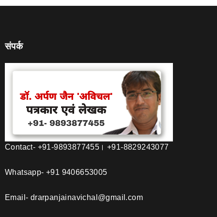
संपर्क
Contact- +91-9893877455। +91-8829243077
Whatsapp- +91 9406653005
Email- drarpanjainavichal@gmail.com