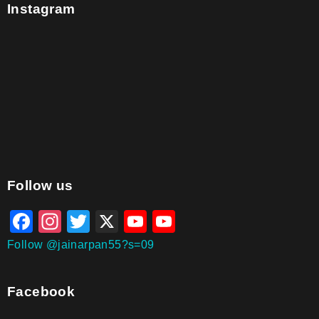
Instagram
aitohumanizetextconverter.com
Follow us
Facebook
Instagram
Twitter
X
YouTube
YouTube
Channel
Follow @jainarpan55?s=09
Facebook