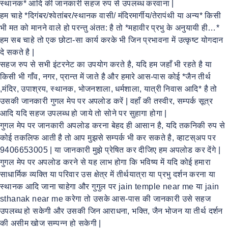
स्थानक* आदि की जानकारी सहज रुप से उपलब्ध करवाना |
हम चाहे *दिगंबर/श्वेतांबर/स्थानक वासी/ मंदिरमार्गीय/तेरापंथी या अन्य* किसी
भी मत को मानने वाले हो परन्तु अंतत: है तो *महावीर प्रभु के अनुयायी ही…*
हम सब चाहे तो एक छोटा-सा कार्य करके भी जिन प्रभावना में उत्कृष्ट योगदान
दे सकते है |
सहज रुप से सभी इंटरनेट का उपयोग करते है, यदि हम जहाँ भी रहते है या
किसी भी गाँव, नगर, प्रान्त में जाते है और हमारे आस-पास कोई *जैन तीर्थ
,मंदिर, उपाश्रय, स्थानक, भोजनशाला, धर्मशाला, यात्री निवास आदि* है तो
उसकी जानकारी गुगल मेप पर अपलोड करें | वहाँ की तस्वीर, सम्पर्क सूत्र
आदि यदि सहज उपलब्ध हो जाये तो सोने पर सुहागा होगा |
गुगल मेप पर जानकारी अपलोड करना बेहद ही आसान है, यदि तकनिकी रुप से
कोई तकलिफ आती है तो आप मुझसे सम्पर्क भी कर सकते है, व्हाटस्अप पर
9406653005 | या जानकारी मुझे प्रेषित कर दीजिए हम अपलोड कर देंगे |
गुगल मेप पर अपलोड करने से यह लाभ होगा कि भविष्य में यदि कोई हमारा
साधार्मिक व्यक्ति या परिवार उस क्षेत्र में तीर्थयात्रा या प्रभु दर्शन करना या
स्थानक आदि जाना चाहेगा और गुगुल पर jain temple near me या jain
sthanak near me करेगा तो उसके आस-पास की जानकारी उसे सहज
उपलब्ध हो सकेगी और उसकी जिन आराधना, भक्ति, जैन भोजन या तीर्थ दर्शन
की असीम खोज सम्पन्न हो सकेगी |