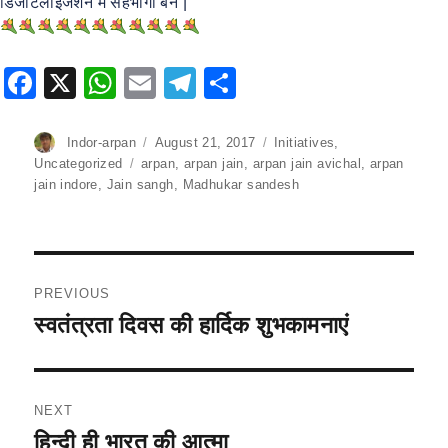
डिजीटलाईजेशन में सहभागी बनें |
F
X
W
E
T
S
a
h
m
el
h
c
at
ai
e
ar
Author
Indor-arpan
Posted
August 21, 2017
Categories
Initiatives
,
on
Uncategorized
Tags
arpan
,
arpan jain
,
arpan jain avichal
,
arpan
e
s
l
gr
e
jain indore
,
Jain sangh
,
Madhukar sandesh
b
A
a
o
p
m
o
p
Post
PREVIOUS
k
navigation
स्वतंत्रता दिवस की हार्दिक शुभकामनाएं
Previous
post:
NEXT
हिन्दी ही भारत की आत्मा
Next