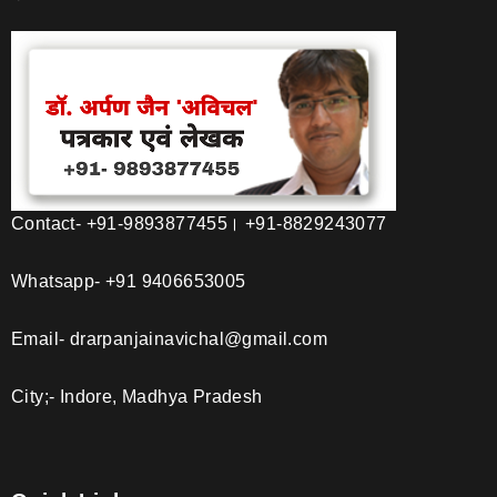
Contact- +91-9893877455। +91-8829243077
Whatsapp- +91 9406653005
Email- drarpanjainavichal@gmail.com
City;- Indore, Madhya Pradesh