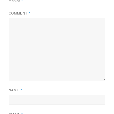
k
marked
*
COMMENT
*
NAME
*