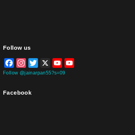
aitohumanizetextconverter.com
Follow us
Facebook
Instagram
Twitter
X
YouTube
YouTube
Channel
Follow @jainarpan55?s=09
Facebook