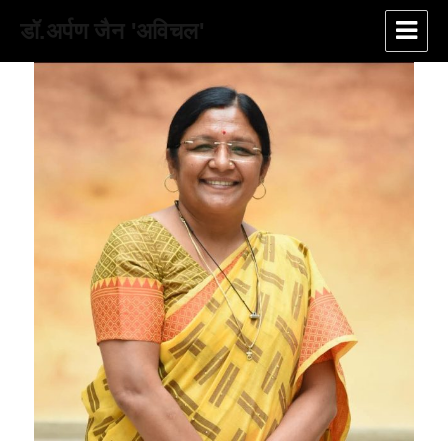
डॉ.अर्पण जैन 'अविचल'