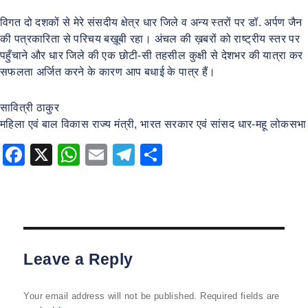
विगत दो दशकों से मेरे संसदीय क्षेत्र धार जिले व अन्य स्तरों पर डॉ. अर्पण जैन
की पत्रकारिता से परिचय बख़ूबी रहा। अंचल की ख़बरों को राष्ट्रीय स्तर पर
पहुँचाने और धार जिले की एक छोटी-सी तहसील कुक्षी से देशभर की यात्रा कर
सफलता अर्जित करने के कारण आप बधाई के पात्र हैं।
सावित्री ठाकुर
महिला एवं बाल विकास राज्य मंत्री, भारत सरकार एवं सांसद धार-महू लोकसभा
F
X
W
E
T
S
a
h
m
el
h
c
at
ai
e
ar
e
s
l
gr
e
b
A
a
Leave a Reply
o
p
m
o
p
Your email address will not be published.
Required fields are