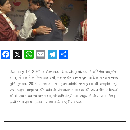
F
X
W
E
T
S
a
h
m
el
h
c
at
ai
e
ar
Posted
January 12, 2024
Categories
Awards
,
Uncategorized
Tags
अभिनेता आशुतोष
on
राणा
,
भोपाल में साहित्य अकादमी
,
मध्यप्रदेश शासन द्वारा अखिल भारतीय नारद
e
s
l
gr
e
मुनि पुरस्कार 2020 से नवाजा गया।मुख्य अतिथि मध्यप्रदेश की संस्कृति मंत्री
b
A
a
उषा ठाकुर
,
मातृभाषा डॉट कॉम के संस्थापक-सम्पादक डॉ. अर्पण जैन ’अविचल’
को मंगलवार को रवीन्द्र भवन
,
संस्कृति मंत्री उषा ठाकुर ने किया सम्मानित।
o
p
m
इन्दौर : मातृभाषा उन्नयन संस्थान के राष्ट्रीय अध्यक्ष
o
p
k