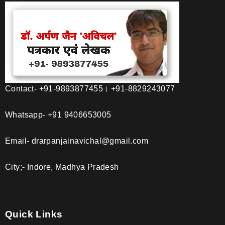
Contact- +91-9893877455। +91-8829243077
Whatsapp- +91 9406653005
Email- drarpanjainavichal@gmail.com
City;- Indore, Madhya Pradesh
Quick Links