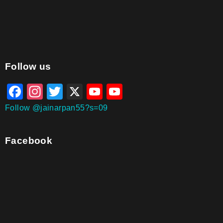
aitohumanizetextconverter.com
Follow us
Facebook
Instagram
Twitter
X
YouTube
YouTube
Channel
Follow @jainarpan55?s=09
Facebook