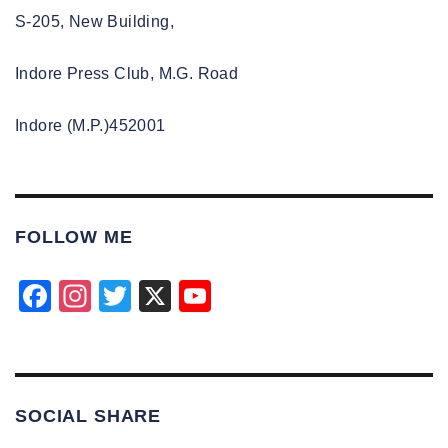
S-205, New Building,
Indore Press Club, M.G. Road
Indore (M.P.)452001
FOLLOW ME
F
In
T
X
Y
a
st
wi
o
c
a
tt
u
e
gr
er
T
SOCIAL SHARE
b
a
u