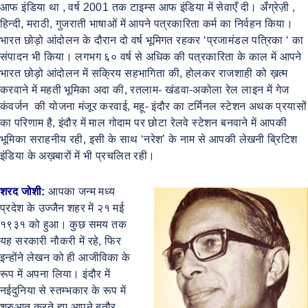
आफ इंडिया था , वर्ष 2001 तक टाइम्स आफ इंडिया में सेवाएँ दी। अँग्रेज़ी ,
हिन्दी, मराठी, गुजराती भाषाओं में आपने पत्रकारिता कर्म का निर्वहन किया।
भारत छोड़ो आंदोलन के दौरान दो वर्ष भूमिगत रहकर ‘प्रजामंडल पत्रिका ‘ का
संपादन भी किया। लगभग ६० वर्ष से अधिक की पत्रकारिता के काल में आपने
भारत छोड़ो आंदोलन में सक्रिय सहभागिता की, होलकर राजशाही को ख़त्म
करवाने में महती भूमिका अदा की, रतलाम- खंडवा-अकोला रेल लाइन में गेज
कंवर्जन की योजना मंजूर करवाई, महू- इंदौर का टर्मिनल स्टेशन अथक प्रयासों
का परिणाम है, इंदौर में माल गोदाम पर छोटा रेलवे स्टेशन बनवाने में आपकी
भूमिका सराहनीय रही, इसी के साथ ‘नरेश’ के नाम से आपकी लेखनी ब्रिटिश
इंडिया के अख़बारों में भी प्रचलित रही।
शरद जोशी:
आपका जन्म मध्य
प्रदेश के उज्जैन शहर में २१ मई
१९३१ को हुआ। कुछ समय तक
यह सरकारी नौकरी में रहे, फिर
इन्होंने लेखन को ही आजीविका के
रूप में अपना लिया। इंदौर में
नईदुनिया से स्तम्भकार के रूप में
शुरुआत करते हुए आपने बतौर