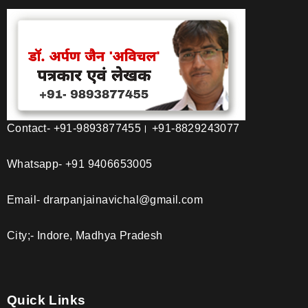
Contact- +91-9893877455। +91-8829243077
Whatsapp- +91 9406653005
Email- drarpanjainavichal@gmail.com
City;- Indore, Madhya Pradesh
Quick Links