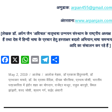
अणुडाक
:
arpan455@gmail.com
अंतरताना
:
www.arpanjain.com
[लेखक डॉ. अर्पण जैन ‘अविचल’ मातृभाषा उन्नयन संस्थान के राष्ट्रीय अध्यक्ष
हैं तथा देश में हिन्दी भाषा के प्रचार हेतु हस्ताक्षर बदलो अभियान,भाषा समन्वय
आदि का संचालन कर रहे हैं ]
F
X
W
E
T
S
a
h
m
el
h
c
at
ai
e
ar
Posted
May 2, 2019
Categories
आलेख
Tags
आलोक मेहता
,
डॉ प्रकाश हिंदुस्तानी
,
डॉ
on
प्रभाकर माचवे
,
डॉ. वेद प्रताप वैदिक
,
दीपक चौरसिया
,
प्रभाष जोशी
,
भारतीय
e
s
l
gr
e
पत्रकारिता में इंदौर शहर का योगदान
,
राजेंद्र माथुर
,
राहुल बारपुते
,
विमल
b
A
a
झांझरी
,
शरद जोशी
,
श्रवण गर्ग
,
सईद अंसारी
o
p
m
o
p