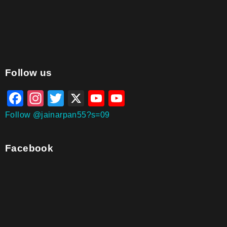
aitohumanizetextconverter.com
Follow us
Facebook
Instagram
Twitter
X
YouTube
YouTube
Channel
Follow @jainarpan55?s=09
Facebook