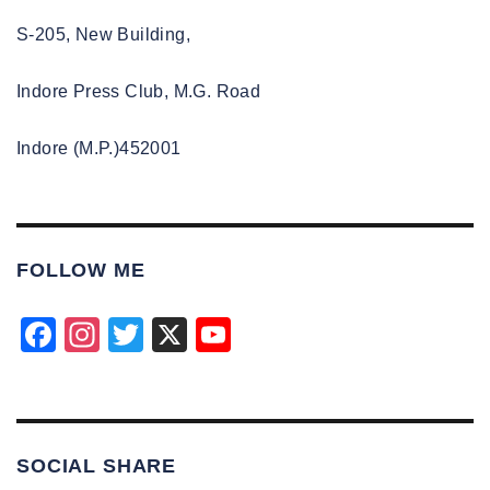
S-205, New Building,
Indore Press Club, M.G. Road
Indore (M.P.)452001
FOLLOW ME
F
In
T
X
Y
a
st
wi
o
c
a
tt
u
e
gr
er
T
SOCIAL SHARE
b
a
u