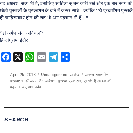
यह अक्षरश: सत्य भी है, इसीलिए साहित्य सृजन जारी रखें और एक बार स्वयं की
छोटी पुस्तकों के प्रकाशन के बारें में जरूर सोचे.. क्योंकि *’ये प्रकाशित पुस्तकें
ही साहित्यकार होने की शर्त भी और पहचान भी हैं।’*
*डॉ.अर्पण जैन ‘अविचल’*
हिन्दीग्राम, इंदौर
F
X
W
E
T
S
a
h
m
el
h
c
at
ai
e
ar
Posted
April 25, 2018
Categories
Uncategorized
,
आलेख
Tags
अन्तरा शब्दशक्ति
on
प्रकाशन
,
डॉ.अर्पण जैन अविचल
,
पुस्तक प्रकाशन
,
पुस्तकें है लेखक की
e
s
l
gr
e
पहचान
,
मातृभाषा.कॉम
b
A
a
o
p
m
o
p
SEARCH
k