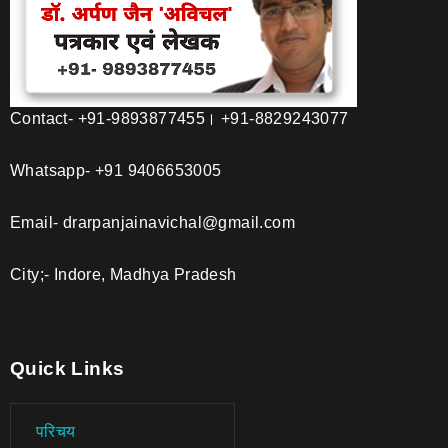
Contact- +91-9893877455। +91-8829243077
Whatsapp- +91 9406653005
Email- drarpanjainavichal@gmail.com
City;- Indore, Madhya Pradesh
Quick Links
परिचय