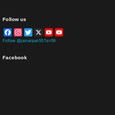
aitohumanizetextconverter.com
Follow us
Facebook
Instagram
Twitter
X
YouTube
YouTube
Channel
Follow @jainarpan55?s=09
Facebook