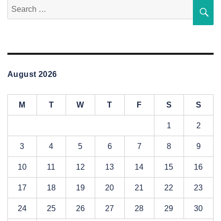
Search
S
for:
August 2026
M
T
W
T
F
S
S
1
2
3
4
5
6
7
8
9
10
11
12
13
14
15
16
17
18
19
20
21
22
23
24
25
26
27
28
29
30