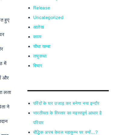
Release
Uncategorized
ित हुए
आलेख
्वर
काव्य
चौथा खम्बा
ौर
लघुकथा
 में
विचार
्श और
ारा लता
परिंदों के घर उजाड़ कर बनेगा नया इन्दौर
िता ने
भारतीयता के विस्तार का महत्त्वपूर्ण आधार है
्रदान
परिवार
बौद्धिक अपच केवल महाकुम्भ पर क्यों…?