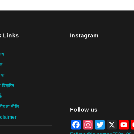
k Links
Instagram
चय
न
िया
 विज्ञप्ति
्क
नीयता नीति
aitohumanizetextconverter.
Follow us
claimer
Facebook
Instagra
Twitter
X