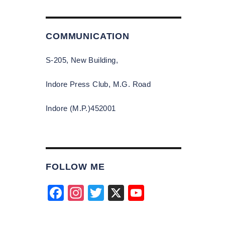
COMMUNICATION
S-205, New Building,
Indore Press Club, M.G. Road
Indore (M.P.)452001
FOLLOW ME
F
In
T
X
Y
a
st
wi
o
c
a
tt
u