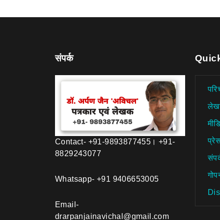
संपर्क
Quic
परि
लेख
मीड
प्रेस
Contact- +91-9893877455। +91-
8829243077
संपर
गोप
Whatsapp- +91 9406653005
Dis
Email-
drarpanjainavichal@gmail.com