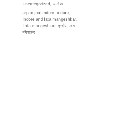
c
at
ai
e
ar
on
Categories
Uncategorized
,
आलेख
e
s
l
gr
e
Tags
arpan jain indore
,
indore
,
Indore and lata mangeshkar
,
b
A
a
Lata mangeshkar
,
इन्दौर
,
लता
o
p
m
मंगेशकर
o
p
k