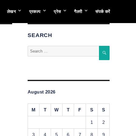
लेखन
प्रकल्प
प्रेस
गैलरी
संपर्क करें
SEARCH
Search
SEARCH
for:
August 2026
M
T
W
T
F
S
S
1
2
3
4
5
6
7
8
9