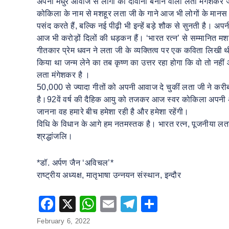
अपनी मधुर आवाज से लोगों को दीवाना बनाने वाली लता मंगेशकर जी 
कोकिला के नाम से मशहूर लता जी के गाने आज भी लोगों के मानस में
पसंद करते हैं, बल्कि नई पीढ़ी भी इन्हें बड़े शौक से सुनती है।
आज भी करोड़ों दिलों की धड़कन हैं। ‘भारत रत्न’ से सम्मानित म
गीतकार प्रेम धवन ने लता जी के व्यक्तित्व पर एक कविता लिखी थ
किया था जन्म लेने का तब कृष्ण का उत्तर रहा होगा कि वो तो नहीं
लता मंगेशकर है ।
50,000 से ज्यादा गीतों को अपनी आवाज दे चुकीं लता जी ने करीब 
है।92वें वर्ष की दैहिक आयु को तजकर आज स्वर कोकिला अपनी अन
जानना वह हमारे बीच हमेशा रही है और हमेशा रहेंगी।
विधि के विधान के आगे हम नतमस्तक है। भारत रत्न, पूजनीया लता म
श्रद्धांजलि।
*डॉ. अर्पण जैन ‘अविचल’*
राष्ट्रीय अध्यक्ष, मातृभाषा उन्नयन संस्थान, इन्दौर
F
X
W
E
T
S
a
h
m
el
h
Posted
February 6, 2022