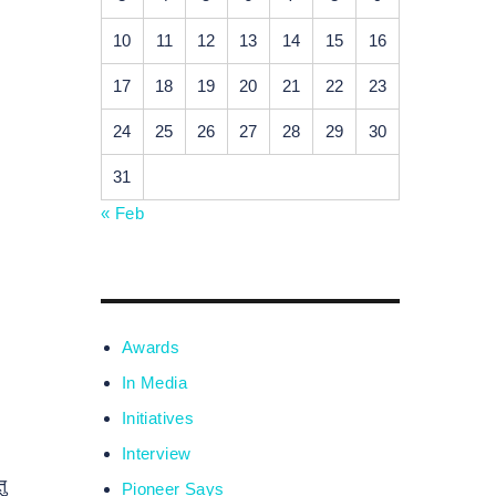
10
11
12
13
14
15
16
17
18
19
20
21
22
23
24
25
26
27
28
29
30
31
« Feb
Awards
In Media
Initiatives
Interview
ु
Pioneer Says