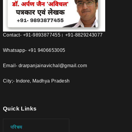
Contact- +91-9893877455। +91-8829243077
Whatsapp- +91 9406653005
Email- drarpanjainavichal@gmail.com
City;- Indore, Madhya Pradesh
Quick Links
परिचय