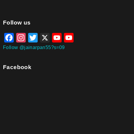
aitohumanizetextconverter.com
Follow us
Facebook
Instagram
Twitter
X
YouTube
YouTube
Channel
Follow @jainarpan55?s=09
Facebook