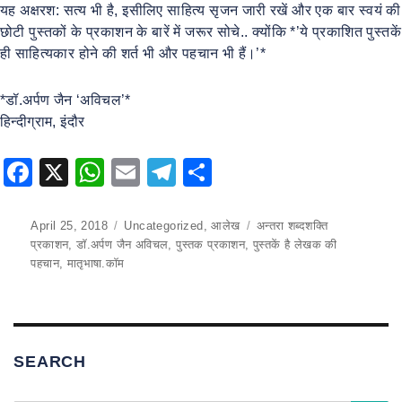
यह अक्षरश: सत्य भी है, इसीलिए साहित्य सृजन जारी रखें और एक बार स्वयं की
छोटी पुस्तकों के प्रकाशन के बारें में जरूर सोचे.. क्योंकि *’ये प्रकाशित पुस्तकें
ही साहित्यकार होने की शर्त भी और पहचान भी हैं।’*
*डॉ.अर्पण जैन ‘अविचल’*
हिन्दीग्राम, इंदौर
F
X
W
E
T
S
a
h
m
el
h
c
at
ai
e
ar
Posted
April 25, 2018
Categories
Uncategorized
,
आलेख
Tags
अन्तरा शब्दशक्ति
on
प्रकाशन
,
डॉ.अर्पण जैन अविचल
,
पुस्तक प्रकाशन
,
पुस्तकें है लेखक की
e
s
l
gr
e
पहचान
,
मातृभाषा.कॉम
b
A
a
o
p
m
o
p
SEARCH
k