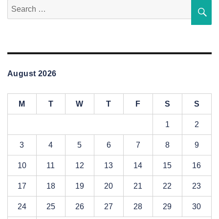
Search
S
for:
August 2026
M
T
W
T
F
S
S
1
2
3
4
5
6
7
8
9
10
11
12
13
14
15
16
17
18
19
20
21
22
23
24
25
26
27
28
29
30