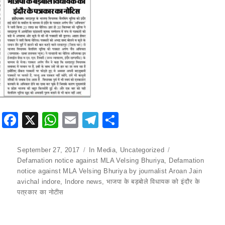
F
X
W
E
T
S
a
h
m
el
h
c
at
ai
e
ar
Posted
September 27, 2017
Categories
In Media
,
Uncategorized
Tags
on
Defamation notice against MLA Velsing Bhuriya
,
Defamation
e
s
l
gr
e
notice against MLA Velsing Bhuriya by journalist Aroan Jain
b
A
a
avichal indore
,
Indore news
,
भाजपा के बड़बोले विधायक को इंदौर के
पत्रकार का नोटीस
o
p
m
o
p