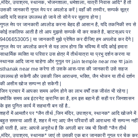
,मंदिर, उपाश्रय, स्थानक, भोजनशाला, धर्मशाला, यात्री निवास आदि* है तो
उसकी जानकारी गुगल मेप पर अपलोड करें | वहाँ की तस्वीर, सम्पर्क सूत्र
आदि यदि सहज उपलब्ध हो जाये तो सोने पर सुहागा होगा |
गुगल मेप पर जानकारी अपलोड करना बेहद ही आसान है, यदि तकनिकी रुप से
कोई तकलिफ आती है तो आप मुझसे सम्पर्क भी कर सकते है, व्हाटस्अप पर
9406653005 | या जानकारी मुझे प्रेषित कर दीजिए हम अपलोड कर देंगे |
गुगल मेप पर अपलोड करने से यह लाभ होगा कि भविष्य में यदि कोई हमारा
साधार्मिक व्यक्ति या परिवार उस क्षेत्र में तीर्थयात्रा या प्रभु दर्शन करना या
स्थानक आदि जाना चाहेगा और गुगुल पर jain temple near me या jain
sthanak near me करेगा तो उसके आस-पास की जानकारी उसे सहज
उपलब्ध हो सकेगी और उसकी जिन आराधना, भक्ति, जैन भोजन या तीर्थ दर्शन
की असीम खोज सम्पन्न हो सकेगी |
जिन प्रचार में आपका समय अर्पण होने का लाभ वर्षों तक जीवंत भी रहेगा |
क्योंकि समय अब इंटरनेट क्रान्ति का है, हम इस बहाने ही सही पर जिनशासन
के इस पुनित कार्य में सहभागी बन रहें है..
शहरों में आमतौर पर *जैन तीर्थ ,जिन मंदिर, उपाश्रय, स्थानक* आदि खोजने में
बहुत समस्या आती है, शहर में नए आए जैन परिवारों की आराधना भी सम्पन्न नहीं
हो पाती है, अत: आपसे अनुरोध है कि अगली बार जब भी किसी *जैन तीर्थ
,मंदिर, उपाश्रय, स्थानक* जाएं तो उसकी एक बार जानकारी गुगल पर चेक कर