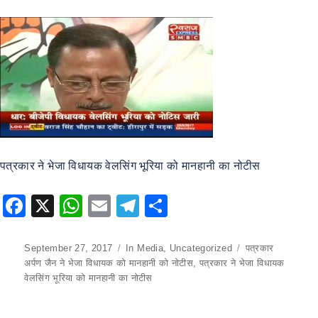
पत्रकार ने भेजा विधायक वेलसिंग भूरिया को मानहानी का नोटीस
F
X
W
E
T
S
a
h
m
el
h
c
at
ai
e
ar
Posted
September 27, 2017
Categories
In Media
,
Uncategorized
Tags
पत्रकार
on
अर्पण जैन ने भेजा विधायक को मानहानी को नोटीस
,
पत्रकार ने भेजा विधायक
e
s
l
gr
e
वेलसिंग भूरिया को मानहानी का नोटीस
b
A
a