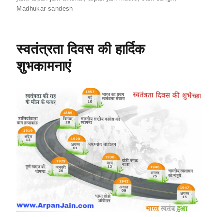
e
s
l
gr
e
Madhukar sandesh
b
A
a
o
p
m
स्वतंत्रता दिवस की हार्दिक
o
p
शुभकामनाएं
k