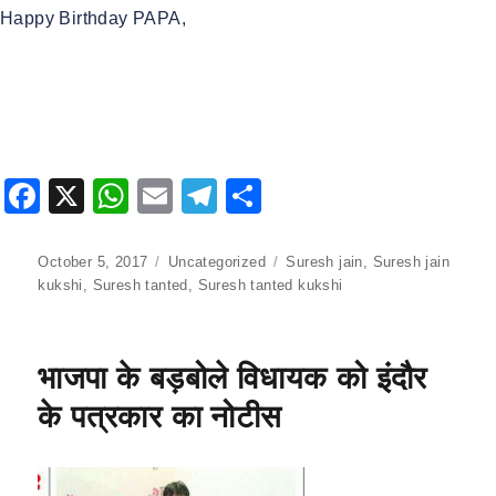
Happy Birthday PAPA,
F
X
W
E
T
S
a
h
m
el
h
c
at
ai
e
ar
Posted
October 5, 2017
Categories
Uncategorized
Tags
Suresh jain
,
Suresh jain
on
kukshi
,
Suresh tanted
,
Suresh tanted kukshi
e
s
l
gr
e
b
A
a
o
p
m
भाजपा के बड़बोले विधायक को इंदौर
o
p
के पत्रकार का नोटीस
k