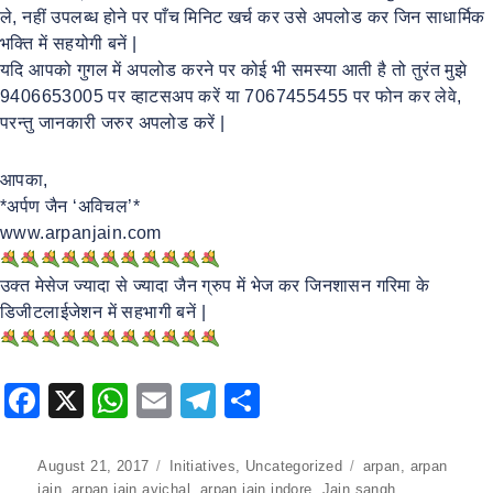
ले, नहीं उपलब्ध होने पर पाँच मिनिट खर्च कर उसे अपलोड कर जिन साधार्मिक
भक्ति में सहयोगी बनें |
यदि आपको गुगल में अपलोड करने पर कोई भी समस्या आती है तो तुरंत मुझे
9406653005 पर व्हाटसअप करें या 7067455455 पर फोन कर लेवे,
परन्तु जानकारी जरुर अपलोड करें |
आपका,
*अर्पण जैन ‘अविचल’*
www.arpanjain.com
उक्त मेसेज ज्यादा से ज्यादा जैन ग्रुप में भेज कर जिनशासन गरिमा के
डिजीटलाईजेशन में सहभागी बनें |
F
X
W
E
T
S
a
h
m
el
h
c
at
ai
e
ar
Posted
August 21, 2017
Categories
Initiatives
,
Uncategorized
Tags
arpan
,
arpan
on
jain
,
arpan jain avichal
,
arpan jain indore
,
Jain sangh
,