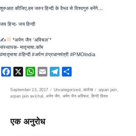
शुरुआत कीजिए,हम जरुर हिन्दी के वैभव से विश्वगुरु बनेंगे…
जय हिन्द- जय हिन्दी
✍
*अर्पण जैन ‘अविचल’*
संस्थापक- मातृभाषा.कॉम
#मातृभाषा #हिन्दी #अर्पण #प्रधानमंत्री #PMOIndia
F
X
W
E
T
S
a
h
m
el
h
c
at
ai
e
ar
Posted
September 13, 2017
Categories
Uncategorized
,
आलेख
Tags
arpan jain
,
on
arpan jain avichal
,
अर्पण जैन
,
अर्पण जैन अविचल
,
हिन्दी दिवस
e
s
l
gr
e
b
A
a
o
p
m
एक अनुरोध
o
p