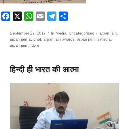
F
X
W
E
T
S
a
h
m
el
h
c
at
ai
e
ar
Posted
September 27, 2017
Categories
In Media
,
Uncategorized
Tags
arpan jain
,
on
arpan jain avichal
,
arpan jain awards
,
arpan jain in media
,
e
s
l
gr
e
arpan jain indore
b
A
a
o
p
m
हिन्दी ही भारत की आत्मा
o
p
k