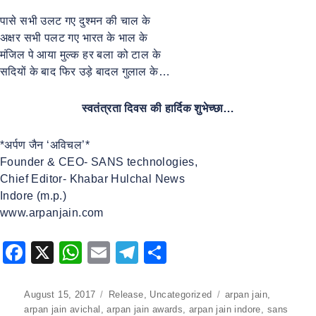
पासे सभी उलट गए दुश्मन की चाल के
अक्षर सभी पलट गए भारत के भाल के
मंजिल पे आया मुल्क हर बला को टाल के
सदियों के बाद फिर उड़े बादल गुलाल के…
स्वतंत्रता दिवस की हार्दिक शुभेच्छा…
*अर्पण जैन ‘अविचल’*
Founder & CEO- SANS technologies,
Chief Editor- Khabar Hulchal News
Indore (m.p.)
www.arpanjain.com
F
X
W
E
T
S
a
h
m
el
h
c
at
ai
e
ar
Posted
August 15, 2017
Categories
Release
,
Uncategorized
Tags
arpan jain
,
on
arpan jain avichal
,
arpan jain awards
,
arpan jain indore
,
sans