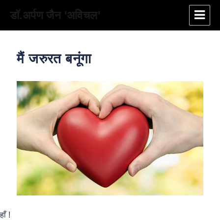
डॉ.अर्पण जैन 'अविचल'
मैं जरुरत बनूंगा
हाँ !