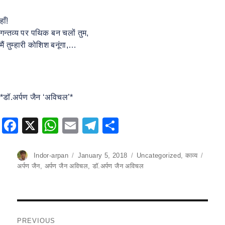
हाँ!
गन्तव्य पर पथिक बन चलों तुम,
मैं तुम्हारी कोशिश बनूंगा,…
*डॉ.अर्पण जैन ‘अविचल’*
F
X
W
E
T
S
a
h
m
el
h
c
at
ai
e
ar
Author
Indor-arpan
Posted
January 5, 2018
Categories
Uncategorized
,
काव्य
Tags
on
अर्पण जैन
,
अर्पण जैन अविचल
,
डॉ.अर्पण जैन अविचल
e
s
l
gr
e
b
A
a
o
p
m
Post
o
p
PREVIOUS