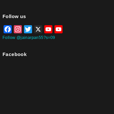
aitohumanizetextconverter.com
Follow us
Facebook
Instagram
Twitter
X
YouTube
YouTube
Channel
Follow @jainarpan55?s=09
Facebook