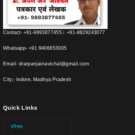
Contact- +91-9893877455। +91-8829243077
Whatsapp- +91 9406653005
Email- drarpanjainavichal@gmail.com
City;- Indore, Madhya Pradesh
Quick Links
परिचय