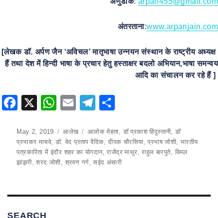
अणुडाक
:
arpan455@gmail.com
अंतरताना
:
www.arpanjain.com
[लेखक डॉ. अर्पण जैन ‘अविचल’ मातृभाषा उन्नयन संस्थान के राष्ट्रीय अध्यक्ष
हैं तथा देश में हिन्दी भाषा के प्रचार हेतु हस्ताक्षर बदलो अभियान,भाषा समन्वय
आदि का संचालन कर रहे हैं ]
F
X
W
E
T
S
a
h
m
el
h
c
at
ai
e
ar
Posted
May 2, 2019
Categories
आलेख
Tags
आलोक मेहता
,
डॉ प्रकाश हिंदुस्तानी
,
डॉ
on
प्रभाकर माचवे
,
डॉ. वेद प्रताप वैदिक
,
दीपक चौरसिया
,
प्रभाष जोशी
,
भारतीय
e
s
l
gr
e
पत्रकारिता में इंदौर शहर का योगदान
,
राजेंद्र माथुर
,
राहुल बारपुते
,
विमल
b
A
a
झांझरी
,
शरद जोशी
,
श्रवण गर्ग
,
सईद अंसारी
o
p
m
o
p
k
SEARCH