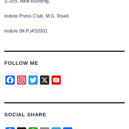
S-205, New Building,
Indore Press Club, M.G. Road
Indore (M.P.)452001
FOLLOW ME
F
In
T
X
Y
a
st
wi
o
c
a
tt
u
e
gr
er
T
SOCIAL SHARE
b
a
u
o
m
b