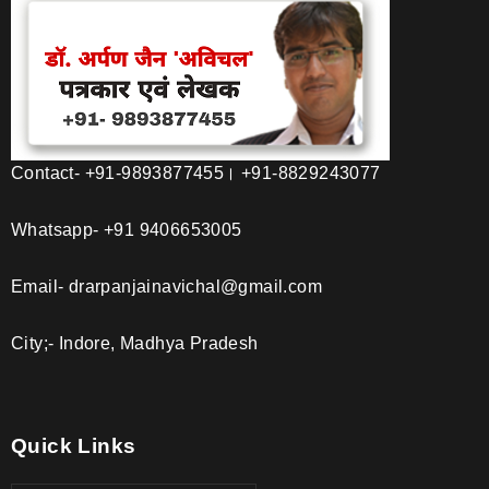
Contact- +91-9893877455। +91-8829243077
Whatsapp- +91 9406653005
Email- drarpanjainavichal@gmail.com
City;- Indore, Madhya Pradesh
Quick Links