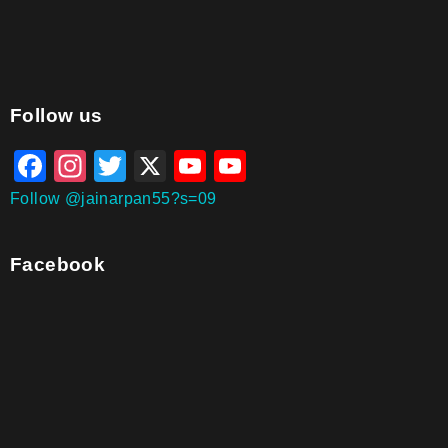
aitohumanizetextconverter.com
Follow us
Facebook
Instagram
Twitter
X
YouTube
YouTube
Channel
Follow @jainarpan55?s=09
Facebook