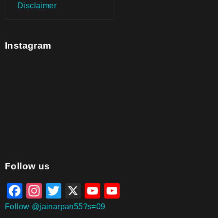
Disclaimer
Instagram
aitohumanizetextconverter.com
Follow us
Facebook
Instagram
Twitter
X
YouTube
YouTube
Channel
Follow @jainarpan55?s=09