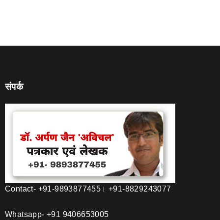
संपर्क
Contact- +91-9893877455। +91-8829243077
Whatsapp- +91 9406653005