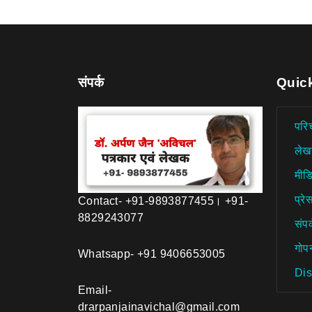
संपर्क
Quic
परि
लेख
मीड
प्रेस
Contact- +91-9893877455। +91-
8829243077
संपर
गोप
Whatsapp- +91 9406653005
Dis
Email-
drarpanjainavichal@gmail.com