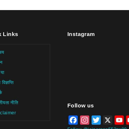
k Links
Instagram
चय
न
िया
 विज्ञप्ति
्क
नीयता नीति
aitohumanizetextconverter.
Follow us
claimer
Facebook
Instagra
Twitter
X