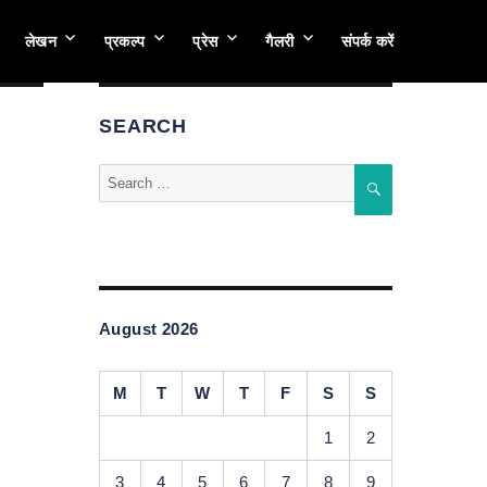
लेखन
प्रकल्प
प्रेस
गैलरी
संपर्क करें
SEARCH
Search
SEARCH
for:
August 2026
M
T
W
T
F
S
S
1
2
3
4
5
6
7
8
9