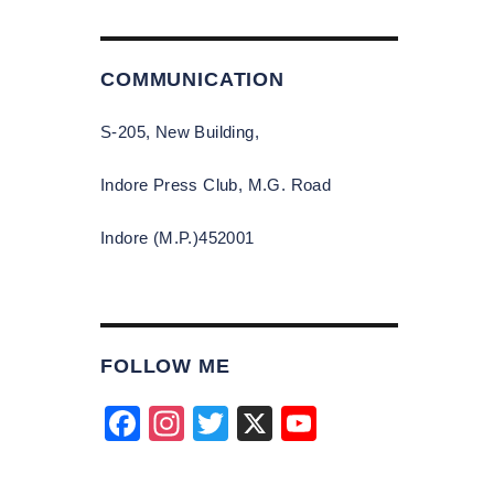
COMMUNICATION
S-205, New Building,
Indore Press Club, M.G. Road
Indore (M.P.)452001
FOLLOW ME
F
In
T
X
Y
a
st
wi
o
c
a
tt
u