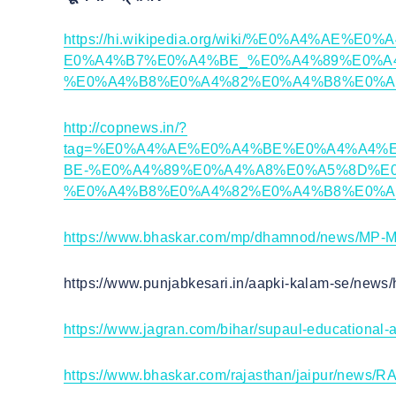
https://hi.wikipedia.org/wiki/%E0%A4%
E0%A4%B7%E0%A4%BE_%E0%A4%89%E0%A
%E0%A4%B8%E0%A4%82%E0%A4%B8%E0%A
http://copnews.in/?
tag=%E0%A4%AE%E0%A4%BE%E0%A4%A4%
BE-%E0%A4%89%E0%A4%A8%E0%A5%8D%E
%E0%A4%B8%E0%A4%82%E0%A4%B8%E0%A
https://www.bhaskar.com/mp/dhamnod/news/MP-
https://www.punjabkesari.in/aapki-kalam-se/news/
https://www.jagran.com/bihar/supaul-educational-a
https://www.bhaskar.com/rajasthan/jaipur/news/