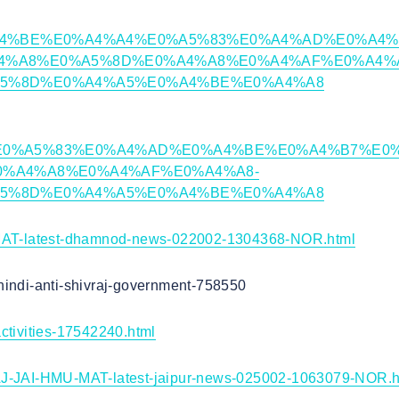
AE%E0%A4%BE%E0%A4%A4%E0%A5%83%E0%A4%AD%E0%A4
4%A8%E0%A5%8D%E0%A4%A8%E0%A4%AF%E0%A4%
5%8D%E0%A4%A5%E0%A4%BE%E0%A4%A8
E0%A5%83%E0%A4%AD%E0%A4%BE%E0%A4%B7%E0
0%A4%A8%E0%A4%AF%E0%A4%A8-
5%8D%E0%A4%A5%E0%A4%BE%E0%A4%A8
MAT-latest-dhamnod-news-022002-1304368-NOR.html
hindi-anti-shivraj-government-758550
ctivities-17542240.html
RAJ-JAI-HMU-MAT-latest-jaipur-news-025002-1063079-NOR.h