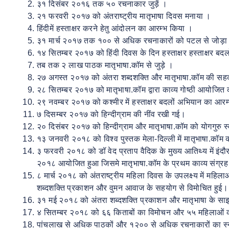
३१ दिसंबर २०१६ तक ५० रचनाकार जुड़ें ।
२१ फरवरी २०१७ को अंतराष्ट्रीय मातृभाषा दिवस मनाया ।
हिंदीमें हस्ताक्षर करने हेतु आंदोलन का आरम्भ किया ।
३१ मार्च २०१७ तक १०० से अधिक रचनाकारों को पटल से जोड़ा
१४ सितम्बर २०१७ को हिंदी दिवस के दिन हस्ताक्षर हस्ताक्षर ब
तब तक २ लाख पाठक मातृभाषा.कॉम से जुड़े ।
२७ अगस्त २०१७ को अंतरा शब्दशक्ति और मातृभाषा.कॉम की सहका
२८ सितम्बर २०१७ को मातृभाषा.कॉम द्वारा काव्य गोष्ठी आयोजित
२९ नवम्बर २०१७ को कश्मीर में हस्ताक्षर बदलों अभियान का आरम
७ दिसम्बर २०१७ को हिन्दीग्राम की नींव रखी गई।
२० दिसंबर २०१७ को हिन्दीग्राम और मातृभाषा.कॉम को योगगुरु स
१३ जनवरी २०१८ को विश्व पुस्तक मेला-दिल्ली में मातृभाषा.कॉम
३ फरवरी २०१८ को डॉ वेद प्रताप वैदिक के मुख्य आतिथ्य में इंदौर
२०१८ आयोजित हुआ जिसमे मातृभाषा.कॉम के प्रथम काव्य संग्रह
८ मार्च २०१८ को अंतराष्ट्रीय महिला दिवस के उपलक्ष्य में महिलाओ
शब्दशक्ति प्रकाशन और वुमन आवाज के सहयोग से विमोचित हुई।
३१ मई २०१८ को अंतरा शब्दशक्ति प्रकाशन और मातृभाषा के साझ
४ सितम्बर २०१८ को ६६ किताबों का विमोचन और ५५ महिलाओं 
पांचलाख से अधिक पाठकों और १२०० से अधिक रचनाकारों का स्न