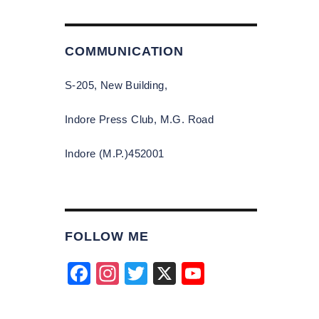
COMMUNICATION
S-205, New Building,
Indore Press Club, M.G. Road
Indore (M.P.)452001
FOLLOW ME
F
In
T
X
Y
।
a
st
wi
o
c
a
tt
u