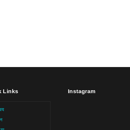
k Links
Instagram
चय
न
िया