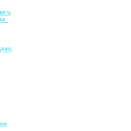
%BE%
A8_
%A4%
tml