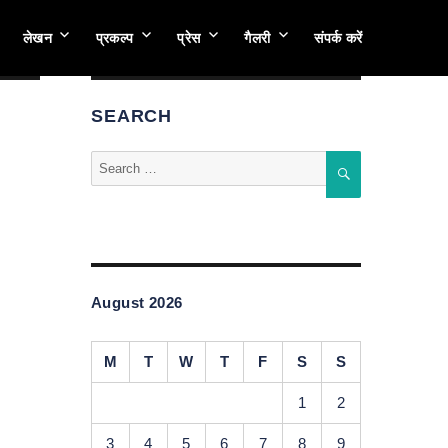
लेखन
प्रकल्प
प्रेस
गैलरी
संपर्क करें
SEARCH
Search
SEARCH
for:
August 2026
M
T
W
T
F
S
S
1
2
3
4
5
6
7
8
9