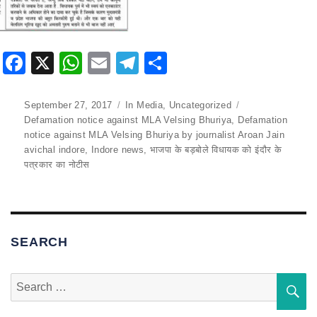
F
X
W
E
T
S
a
h
m
el
h
c
at
ai
e
ar
Posted
September 27, 2017
Categories
In Media
,
Uncategorized
Tags
on
Defamation notice against MLA Velsing Bhuriya
,
Defamation
e
s
l
gr
e
notice against MLA Velsing Bhuriya by journalist Aroan Jain
b
A
a
avichal indore
,
Indore news
,
भाजपा के बड़बोले विधायक को इंदौर के
पत्रकार का नोटीस
o
p
m
o
p
k
SEARCH
Search
S
for: