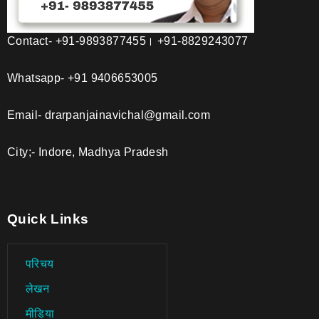
Contact- +91-9893877455। +91-8829243077
Whatsapp- +91 9406653005
Email- drarpanjainavichal@gmail.com
City;- Indore, Madhya Pradesh
Quick Links
परिचय
लेखन
मीडिया