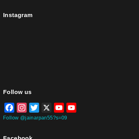
Instagram
aitohumanizetextconverter.com
Follow us
Facebook
Instagram
Twitter
X
YouTube
YouTube
Channel
Follow @jainarpan55?s=09
Facebook