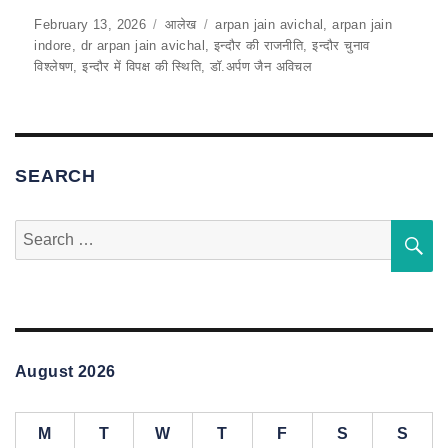
c
at
ai
e
ar
Posted
February 13, 2026
Categories
आलेख
Tags
arpan jain avichal
,
arpan jain
on
indore
,
dr arpan jain avichal
,
इन्दौर की राजनीति
,
इन्दौर चुनाव
e
s
l
gr
e
विश्लेषण
,
इन्दौर में विपक्ष की स्थिति
,
डॉ.अर्पण जैन अविचल
b
A
a
o
p
m
o
p
SEARCH
k
Search
S
for:
August 2026
M
T
W
T
F
S
S