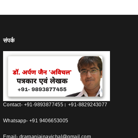
संपर्क
Contact- +91-9893877455। +91-8829243077
Whatsapp- +91 9406653005
Email- drarpanjainavichal@gmail.com