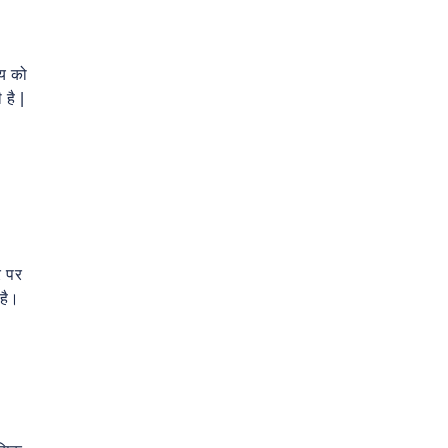
्य को
है |
र पर
 है।