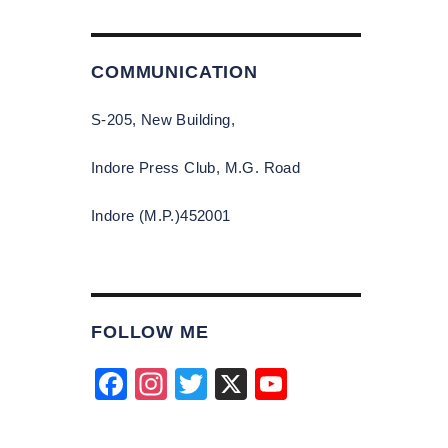
COMMUNICATION
S-205, New Building,
Indore Press Club, M.G. Road
Indore (M.P.)452001
FOLLOW ME
F
In
T
X
Y
a
st
wi
o
c
a
tt
u