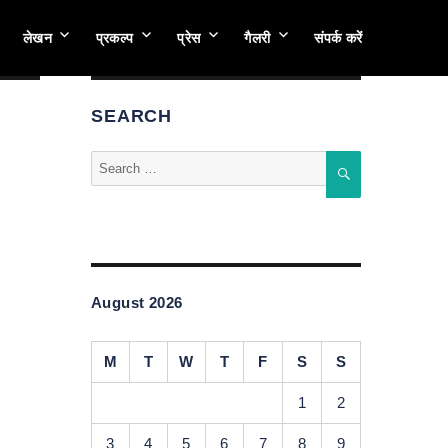
लेखन
प्रकल्प
प्रेस
गैलरी
संपर्क करें
SEARCH
Search
SEARCH
for:
August 2026
M
T
W
T
F
S
S
1
2
3
4
5
6
7
8
9