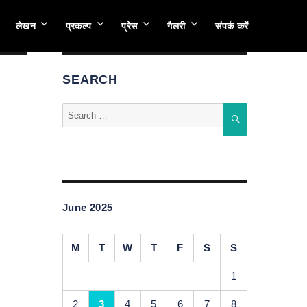
लेखन
प्रकल्प
प्रेस
गैलरी
संपर्क करें
SEARCH
Search
SEARCH
for:
June 2025
M
T
W
T
F
S
S
1
2
3
4
5
6
7
8