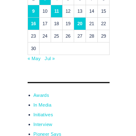
9
10
11
12
13
14
15
16
17
18
19
20
21
22
23
24
25
26
27
28
29
30
« May
Jul »
Awards
In Media
Initiatives
Interview
Pioneer Says