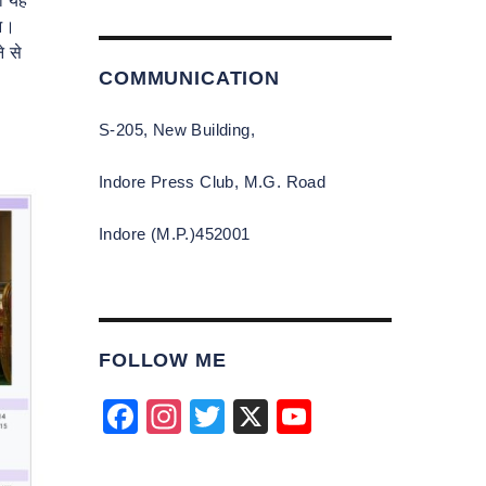
को यह
ुआ।
े से
COMMUNICATION
S-205, New Building,
Indore Press Club, M.G. Road
Indore (M.P.)452001
FOLLOW ME
F
In
T
X
Y
a
st
wi
o
c
a
tt
u