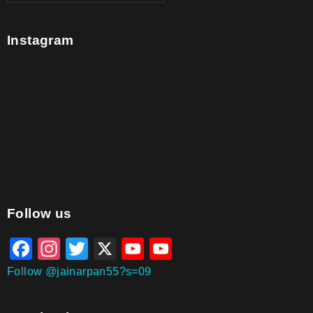
Instagram
aitohumanizetextconverter.com
Follow us
Facebook
Instagram
Twitter
X
YouTube
YouTube
Channel
Follow @jainarpan55?s=09