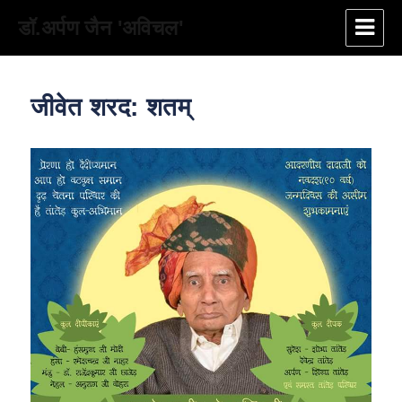
डॉ.अर्पण जैन 'अविचल'
जीवेत शरद: शतम्