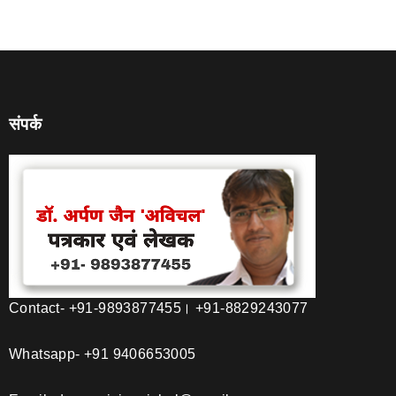
संपर्क
Contact- +91-9893877455। +91-8829243077
Whatsapp- +91 9406653005